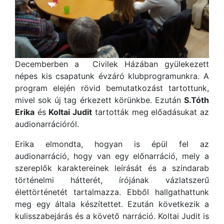
Decemberben a Civilek Házában gyülekezett
népes kis csapatunk évzáró klubprogramunkra. A
program elején rövid bemutatkozást tartottunk,
mivel sok új tag érkezett körünkbe. Ezután
S.Tóth
Erika
és
Koltai Judit
tartották meg előadásukat az
audionarrációról.
Erika elmondta, hogyan is épül fel az
audionarráció, hogy van egy előnarráció, mely a
szereplők karaktereinek leírását és a színdarab
történelmi hátterét, írójának vázlatszerű
élettörténetét tartalmazza. Ebből hallgathattunk
meg egy általa készítettet. Ezután következik a
kulisszabejárás és a követő narráció. Koltai Judit is