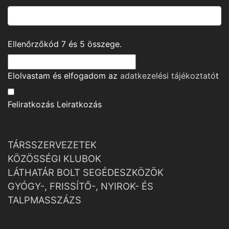
Ellenőrzőkód
7
és
5
összege.
Elolvastam és elfogadom az
adatkezelési tájékoztató
t
Feliratkozás
Leiratkozás
TÁRSSZERVEZETEK
KÖZÖSSÉGI KLUBOK
LÁTHATÁR BOLT SEGÉDESZKÖZÖK
GYÓGY-, FRISSÍTŐ-, NYIROK- ÉS
TALPMASSZÁZS