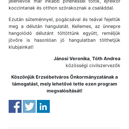
jelenlévők már inkább pihenéssel töltik, éjfélkor
koccintanak és otthon szórakoznak a családdal.
Ezután süteménnyel, pogácsával és teával fejeltük
meg a délután hangulatát. Kellemes, az ünnepre
hangolódó délutánt töltöttünk együtt, reméljük
jövőre is hasonlóan jó hangulatban tölthetjük
klubjainkat!
Jánosi Veronika
,
Tóth Andrea
közösségi civilszervezők
Köszönjük Erzsébetváros Önkormányzatának a
támogatást, mely lehetővé tette ezen program
megvalósítását!