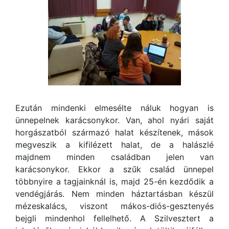
Ezután mindenki elmesélte náluk hogyan is
ünnepelnek karácsonykor. Van, ahol nyári saját
horgászatból származó halat készítenek, mások
megveszik a kifilézett halat, de a halászlé
majdnem minden családban jelen van
karácsonykor. Ekkor a szűk család ünnepel
többnyire a tagjainknál is, majd 25-én kezdődik a
vendégjárás. Nem minden háztartásban készül
mézeskalács, viszont mákos-diós-gesztenyés
bejgli mindenhol fellelhető. A Szilvesztert a