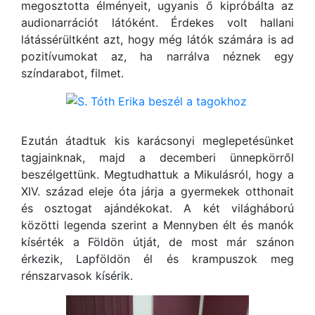
megosztotta élményeit, ugyanis ő kipróbálta az
audionarrációt látóként. Érdekes volt hallani
látássérültként azt, hogy még látók számára is ad
pozitívumokat az, ha narrálva néznek egy
színdarabot, filmet.
Ezután átadtuk kis karácsonyi meglepetésünket
tagjainknak, majd a decemberi ünnepkörről
beszélgettünk. Megtudhattuk a Mikulásról, hogy a
XIV. század eleje óta járja a gyermekek otthonait
és osztogat ajándékokat. A két világháború
közötti legenda szerint a Mennyben élt és manók
kísérték a Földön útját, de most már szánon
érkezik, Lapföldön él és krampuszok meg
rénszarvasok kísérik.