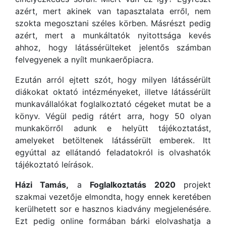
azért, mert akinek van tapasztalata erről, nem
szokta megosztani széles körben. Másrészt pedig
azért, mert a munkáltatók nyitottsága kevés
ahhoz, hogy látássérülteket jelentős számban
felvegyenek a nyílt munkaerőpiacra.
Ezután arról ejtett szót, hogy milyen látássérült
diákokat oktató intézményeket, illetve látássérült
munkavállalókat foglalkoztató cégeket mutat be a
könyv. Végül pedig rátért arra, hogy 50 olyan
munkakörről adunk e helyütt tájékoztatást,
amelyeket betöltenek látássérült emberek. Itt
egyúttal az ellátandó feladatokról is olvashatók
tájékoztató leírások.
Házi Tamás,
a
Foglalkoztatás 2020
projekt
szakmai vezetője elmondta, hogy ennek keretében
kerülhetett sor e hasznos kiadvány megjelenésére.
Ezt pedig online formában bárki elolvashatja a