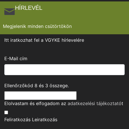
HÍRLEVÉL
Megjelenik minden csütörtökön
Itt iratkozhat fel a VGYKE hírlevelére
E-Mail cím
Ellenőrzőkód
8
és
3
összege.
Elolvastam és elfogadom az
adatkezelési tájékoztató
t
Feliratkozás
Leiratkozás