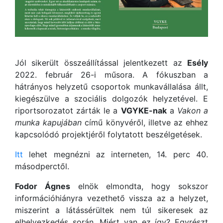
Jól sikerült összeállítással jelentkezett az
Esély
2022. február 26-i műsora. A fókuszban a
hátrányos helyzetű csoportok munkavállalása állt,
kiegészülve a szociális dolgozók helyzetével. E
riportsorozatot zárták le a
VGYKE-nak
a
Vakon a
munka kapujában
című könyvéről, illetve az ehhez
kapcsolódó projektjéről folytatott beszélgetések.
Itt
lehet megnézni az interneten, 14. perc 40.
másodperctől.
Fodor Ágnes
elnök elmondta, hogy sokszor
információhiányra vezethető vissza az a helyzet,
miszerint a látássérültek nem túl sikeresek az
elhelyezkedés során. Miért van ez így? Egyrészt