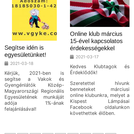
Online klub március
15-ével kapcsolatos
Segítse idén is
érdekességekkel
egyesületünket!
2021-03-17
2021-03-18
Kedves Klubtagok és
Érdeklődők!
Kérjük, 2021-ben is
segítse a Vakok és
Szeretettel hívunk
Gyengénlátók Közép-
benneteket márciusi
Magyarországi Regionális
online klubunkra, melyet a
Egyesületének munkáját
Kispest Lámpásai
adója 1%-ának
Facebook oldalunkon
felajánlásával!
követhettek élőben.