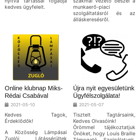
nyitva tartással fogadja
szakmai vezető beszél a
kedves ügyfeleit.
munkaerő-piaci
szolgáltatásról és az
álláskeresésről.
Online klubnap Miks-
Újra nyit egyesületünk
Rédai Csabával
Ügyfélszolgálata!
2021-05-10
2021-05-07
Kedves Tagok,
Tisztelt Tagtársaink,
Érdeklődők!
Kedves Olvasóink!
Örömmel tájékoztatjuk
A Közösség Lámpásai
Önöket, hogy Louis Braille
Zuglói Látássérültek
Támogató Szolgálatunk,