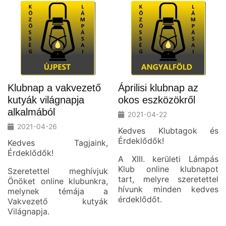
Klubnap a vakvezető
Áprilisi klubnap az
kutyák világnapja
okos eszközökről
alkalmából
2021-04-22
2021-04-26
Kedves Klubtagok és
Érdeklődők!
Kedves Tagjaink,
Érdeklődők!
A XIII. kerületi Lámpás
Klub online klubnapot
Szeretettel meghívjuk
tart, melyre szeretettel
Önöket online klubunkra,
hívunk minden kedves
melynek témája a
érdeklődőt.
Vakvezető kutyák
Világnapja.