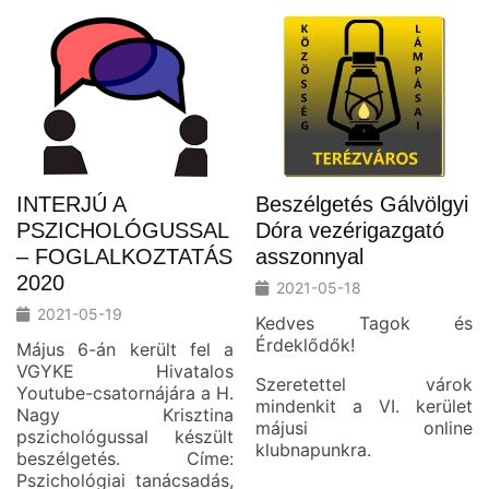
INTERJÚ A
Beszélgetés Gálvölgyi
PSZICHOLÓGUSSAL
Dóra vezérigazgató
– FOGLALKOZTATÁS
asszonnyal
2020
2021-05-18
2021-05-19
Kedves Tagok és
Érdeklődők!
Május 6-án került fel a
VGYKE Hivatalos
Szeretettel várok
Youtube-csatornájára a H.
mindenkit a VI. kerület
Nagy Krisztina
májusi online
pszichológussal készült
klubnapunkra.
beszélgetés. Címe:
Pszichológiai tanácsadás,