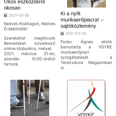
Okos eszközökről
okosan
Ki a nyílt
2021-03-26
munkaerőpiacra! –
Kedves Klubtagok, Kedves
sajtóközlemény
Érdeklődők!
2021-03-23
Szeretettel meghívunk
Fodor Ágnes elnök
Benneteket következő
bemutatta a VGYKE
online klubunkra, melyet
munkaerőpiaci
2021. március 31-én,
szolgáltatását a
szerdán 15:00-órától
Terézvárosi Magazinban
tartunk.
is.