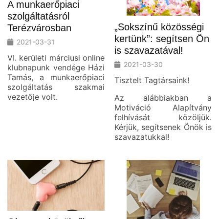
A munkaerőpiaci
szolgáltatásról
„Sokszínű közösségi
Terézvárosban
kertünk”: segítsen Ön
2021-03-31
is szavazatával!
VI. kerületi márciusi online
2021-03-30
klubnapunk vendége Házi
Tamás, a munkaerőpiaci
Tisztelt Tagtársaink!
szolgáltatás szakmai
vezetője volt.
Az alábbiakban a
Motiváció Alapítvány
felhívását közöljük.
Kérjük, segítsenek Önök is
szavazatukkal!