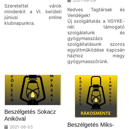
2021-06-09
Szeretettel várok
Kedves Tagtársak és
mindenkit a VI. kerületi
Vendégek!
júniusi online
Új szolgáltatás a VGYKE-
klubnapunkra.
nél: támogató
szolgálatunk és
gyógymasszázs
szolgáltatásunk szoros
együttműködése kapcsán
házhoz megy
gyógymasszőrünk.
Beszélgetés Sokacz
Anikóval
Beszélgetés Miks-
2021-06-03