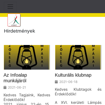
Hirdetmények
Az Infoalap
Kulturális klubnap
munkájáról
2021-06-18
2021-06-21
Kedves Klubtagok és
Érdeklődők!
Kedves Tagjaink, Kedves
Érdeklődők!
A XVI. kerületi Lámpás
2021. június 22-én 15