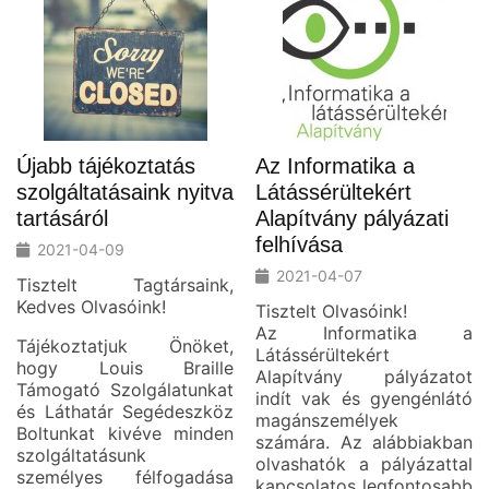
Újabb tájékoztatás
Az Informatika a
szolgáltatásaink nyitva
Látássérültekért
tartásáról
Alapítvány pályázati
felhívása
2021-04-09
2021-04-07
Tisztelt Tagtársaink,
Kedves Olvasóink!
Tisztelt Olvasóink!
Az Informatika a
Tájékoztatjuk Önöket,
Látássérültekért
hogy Louis Braille
Alapítvány pályázatot
Támogató Szolgálatunkat
indít vak és gyengénlátó
és Láthatár Segédeszköz
magánszemélyek
Boltunkat kivéve minden
számára. Az alábbiakban
szolgáltatásunk
olvashatók a pályázattal
személyes félfogadása
kapcsolatos legfontosabb