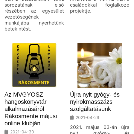
sorozatának első
családokkal foglalkozó
részében az egyesület
projektje.
vezetőségének
munkájába nyerhetünk
betekintést.
Az MVGYOSZ
Újra nyit gyógy- és
hangoskönyvtár
nyirokmasszázs
alkalmazásáról
szolgáltatásunk
Rákosmente májusi
2021-04-29
online klubján
2021. május 03-án újra
2021-04-30
nyit gyógy- és