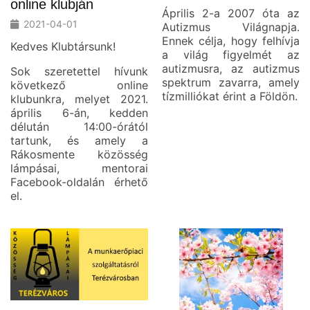
online klubján
Április 2-a 2007 óta az
2021-04-01
Autizmus Világnapja.
Ennek célja, hogy felhívja
Kedves Klubtársunk!
a világ figyelmét az
autizmusra, az autizmus
Sok szeretettel hívunk
spektrum zavarra, amely
következő online
tízmilliókat érint a Földön.
klubunkra, melyet 2021.
április 6-án, kedden
délután 14:00-órától
tartunk, és amely a
Rákosmente közösség
lámpásai, mentorai
Facebook-oldalán érhető
el.