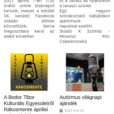
2021. április 7-én 11.30
Itt a tavasz és nyakunkon
órától online klubnapot
a tavaszi szünet.
tartunk, melyet a kerület
Egy nagyon
(IX. kerület) Facebook
szórakoztató bábjátékot
oldalán élőben
ajánlottunk
közvetítünk, illetve
napokkal ezelőtt.
megosztásra kerül az
Stúdió K Színház -
adást követően.
Mosonyi Alíz:
Csipkerózsika
A Bodor Tibor
Autizmus világnapi
Kulturális Egyesületről
ajándék
Rákosmente áprilisi
2021-03-31