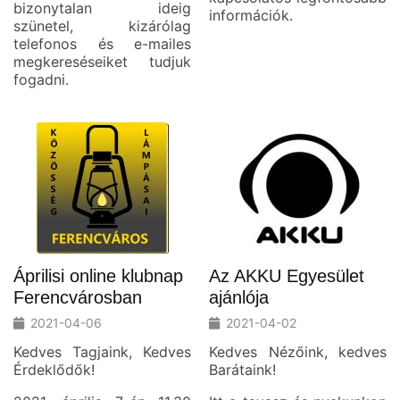
bizonytalan ideig
információk.
szünetel, kizárólag
telefonos és e-mailes
megkereséseiket tudjuk
fogadni.
Áprilisi online klubnap
Az AKKU Egyesület
Ferencvárosban
ajánlója
2021-04-06
2021-04-02
Kedves Tagjaink, Kedves
Kedves Nézőink, kedves
Érdeklődők!
Barátaink!