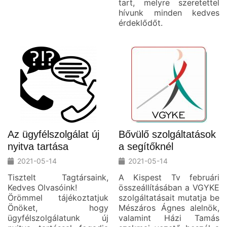
tart, melyre szeretettel
hívunk minden kedves
érdeklődőt.
Az ügyfélszolgálat új
Bővülő szolgáltatások
nyitva tartása
a segítőknél
2021-05-14
2021-05-14
Tisztelt Tagtársaink,
A Kispest Tv februári
Kedves Olvasóink!
összeállításában a VGYKE
Örömmel tájékoztatjuk
szolgáltatásait mutatja be
Önöket, hogy
Mészáros Ágnes alelnök,
ügyfélszolgálatunk új
valamint Házi Tamás