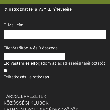
Itt iratkozhat fel a VGYKE hírlevelére
E-Mail cím
Ellenőrzőkód
4
és
9
összege.
Elolvastam és elfogadom az
adatkezelési tájékoztató
t
Feliratkozás
Leiratkozás
TÁRSSZERVEZETEK
KÖZÖSSÉGI KLUBOK
LÁTHATÁR BOLT SEGÉDESZKÖZÖK