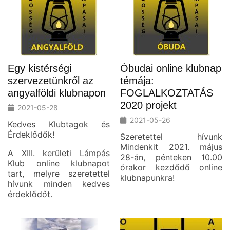
Egy kistérségi
Óbudai online klubnap
szervezetünkről az
témája:
angyalföldi klubnapon
FOGLALKOZTATÁS
2020 projekt
2021-05-28
2021-05-26
Kedves Klubtagok és
Érdeklődők!
Szeretettel hívunk
Mindenkit 2021. május
A XIII. kerületi Lámpás
28-án, pénteken 10.00
Klub online klubnapot
órakor kezdődő online
tart, melyre szeretettel
klubnapunkra!
hívunk minden kedves
érdeklődőt.