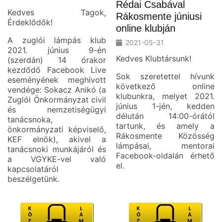
Rédai Csabával
Kedves Tagok,
Rákosmente júniusi
Érdeklődők!
online klubján
A zuglói lámpás klub
2021-05-31
2021. június 9-én
Kedves Klubtársunk!
(szerdán) 14 órakor
kezdődő Facebook Live
Sok szeretettel hívunk
eseményének meghívott
következő online
vendége: Sokacz Anikó (a
klubunkra, melyet 2021.
Zuglói Önkormányzat civil
június 1-jén, kedden
és nemzetiségügyi
délután 14:00-órától
tanácsnoka,
tartunk, és amely a
önkormányzati képviselő,
Rákosmente Közösség
KEF elnök), akivel a
lámpásai, mentorai
tanácsnoki munkájáról és
Facebook-oldalán érhető
a VGYKE-vel való
el.
kapcsolatáról
beszélgetünk.