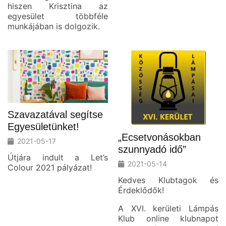
hiszen Krisztina az
egyesület többféle
munkájában is dolgozik.
Szavazatával segítse
Egyesületünket!
„Ecsetvonásokban
2021-05-17
szunnyadó idő”
Útjára indult a Let’s
2021-05-14
Colour 2021 pályázat!
Kedves Klubtagok és
Érdeklődők!
A XVI. kerületi Lámpás
Klub online klubnapot