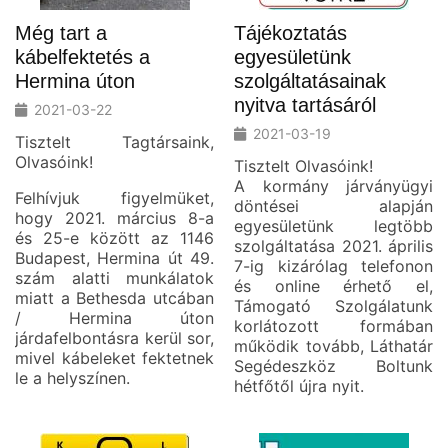
Még tart a
Tájékoztatás
kábelfektetés a
egyesületünk
Hermina úton
szolgáltatásainak
nyitva tartásáról
2021-03-22
2021-03-19
Tisztelt Tagtársaink,
Olvasóink!
Tisztelt Olvasóink!
A kormány járványügyi
Felhívjuk figyelmüket,
döntései alapján
hogy 2021. március 8-a
egyesületünk legtöbb
és 25-e között az 1146
szolgáltatása 2021. április
Budapest, Hermina út 49.
7-ig kizárólag telefonon
szám alatti munkálatok
és online érhető el,
miatt a Bethesda utcában
Támogató Szolgálatunk
/ Hermina úton
korlátozott formában
járdafelbontásra kerül sor,
működik tovább, Láthatár
mivel kábeleket fektetnek
Segédeszköz Boltunk
le a helyszínen.
hétfőtől újra nyit.