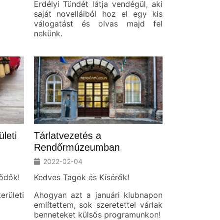
Erdélyi Tündét látja vendégül, aki
saját novelláiból hoz el egy kis
válogatást és olvas majd fel
nekünk.
leti
Tárlatvezetés a
Rendőrmúzeumban
2022-02-04
ődők!
Kedves Tagok és Kísérők!
rületi
Ahogyan azt a januári klubnapon
említettem, sok szeretettel várlak
benneteket külsős programunkon!