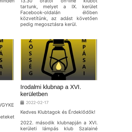
minden
13.30 órától on-line klubot
tartunk, melyet a IX. kerület
Facebook-oldalán élőben
közvetítünk, az adást követően
pedig megosztásra kerül.
Irodalmi klubnap a XVI.
kerületben
2022-02-17
 VGYKE
Kedves Klubtagok és Érdeklődők!
neteket
2022. második klubnapján a XVI.
kerületi lámpás klub Szalainé