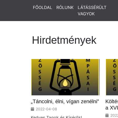
FŐOLDAL
RÓLUNK
LÁTÁSSÉRÜLT
VAGYOK
Hirdetmények
„Táncolni, élni, vígan zenélni”
Költé
a XVI
2022-04-08
202
Kedves Tagok és Kísérők!