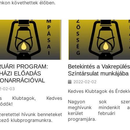
nkon követhettek élőben.
RUÁRI PROGRAM:
Betekintés a Vakrepülés
HÁZI ELŐADÁS
Színtársulat munkájába
IONARRÁCIÓVAL
2022-02-02
2-02-03
Kedves Klubtagok és Érdekl
es Klubtagok, Kedves
Nagyon sok szeret
lődők!
meghívunk mindenkit a 
kerület februári k
eretettel hívunk benneteket
programjára.
kező klubprogramunkra.