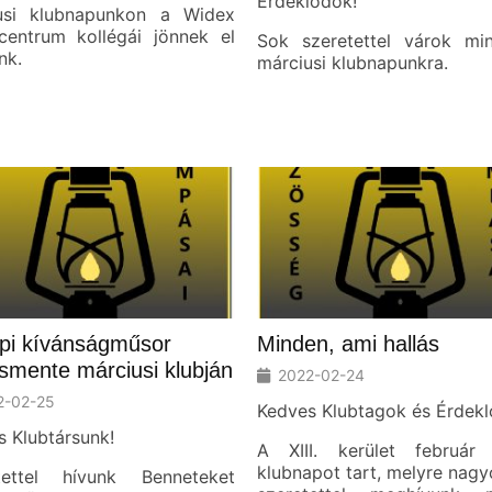
Érdeklődők!
usi klubnapunkon a Widex
scentrum kollégái jönnek el
Sok szeretettel várok min
nk.
márciusi klubnapunkra.
pi kívánságműsor
Minden, ami hallás
mente márciusi klubján
2022-02-24
2-02-25
Kedves Klubtagok és Érdekl
 Klubtársunk!
A XIII. kerület február
klubnapot tart, melyre nag
tettel hívunk Benneteket