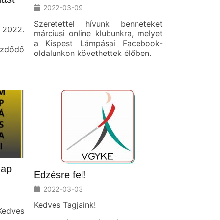
2022-03-09
Szeretettel hívunk benneteket
t 2022.
márciusi online klubunkra, melyet
a Kispest Lámpásai Facebook-
dődő
oldalunkon követhettek élőben.
nap
Edzésre fel!
2022-03-03
Kedves Tagjaink!
edves