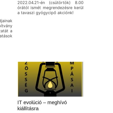
2022.04.21-én (csütörtök) 8.00
órától ismét megrendezésre kerül
a tavaszi gyógycipő akciónk!
ainak
ítvány
zatát a
atások
IT evolúció – meghívó
kiállításra