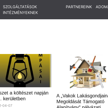
SZOLGÁLTATÁSOK
PARTNEREINK
ADOM
INTÉZMÉNYEKNEK
szet a költészet napján
A „Vakok Lakásgondjain
. kerületben
Megoldását Támogató
2-04-07
Alapítvány” pályázati