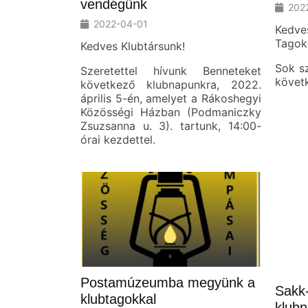
vendégünk
202
2022-04-01
Kedve
Tagok
Kedves Klubtársunk!
Sok sz
Szeretettel hívunk Benneteket
követ
következő klubnapunkra, 2022.
április 5-én, amelyet a Rákoshegyi
Közösségi Házban (Podmaniczky
Zsuzsanna u. 3). tartunk, 14:00-
órai kezdettel.
Postamúzeumba megyünk a
Sakk-
klubtagokkal
klub