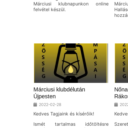
Márciusi klubnapunkon online
Márci
felvétel készül.
Hallá
hozzá
Márciusi klubdélután
Nőna
Újpesten
Rákos
2022-02-28
202
Kedves Tagjaink és kísérőik!
Kedves
Ismét tartalmas időtöltésre
Szere