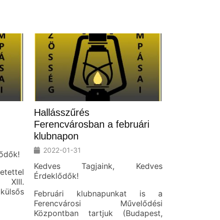
Hallásszűrés
Ferencvárosban a februári
klubnapon
2022-01-31
ődők!
Kedves Tagjaink, Kedves
ettel
Érdeklődők!
XIII.
ülsős
Februári klubnapunkat is a
Ferencvárosi Művelődési
Központban tartjuk (Budapest,