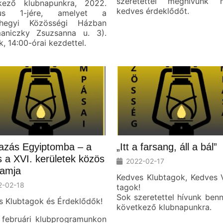
szeretettel meghívunk 
kező klubnapunkra, 2022.
kedves érdeklődőt.
ius 1-jére, amelyet a
shegyi Közösségi Házban
aniczky Zsuzsanna u. 3).
k, 14:00-órai kezdettel.
azás Egyiptomba – a
„Itt a farsang, áll a bál”
s a XVI. kerületek közös
2022-02-17
ramja
Kedves Klubtagok, Kedves
2-02-18
tagok!
Sok szeretettel hívunk ben
s Klubtagok és Érdeklődők!
következő klubnapunkra.
 februári klubprogramunkon