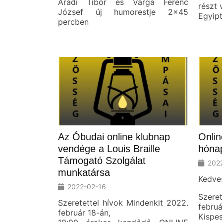
Aradi Tibor és Varga Ferenc
részt 
József új humorestje 2x45
Egyip
percben
Az Óbudai online klubnap
Onlin
vendége a Louis Braille
hónap
Támogató Szolgálat
202
munkatársa
Kedve
2022-02-16
Szere
Szeretettel hívok Mindenkit 2022.
februá
február 18-án,
Kisp