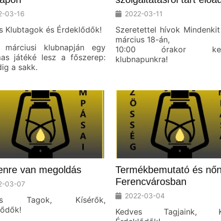
2-03-16
2022-03-11
s Klubtagok és Érdeklődők!
Szeretettel hívok Mindenki
március 18-án,
 márciusi klubnapján egy
10:00 órakor kez
mas játéké lesz a főszerep:
klubnapunkra!
ig a sakk.
enre van megoldás
Termékbemutató és nő
Ferencvárosban
2-03-07
2022-03-04
es Tagok, Kísérők,
lődők!
Kedves Tagjaink, K