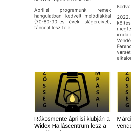
Kedve
Áprilisi programunk remek
hangulatban, kedvelt melódiákkal
2022. 
(70-80-90-es évek slágereivel),
költé
tánccal lesz tele.
megfe
irod
Vend
Feren
versé
alkalo
Rákosmente áprilisi klubján a
Márci
Widex Halláscentrum lesz a
vend