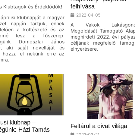
felhívása
s Klubtagok és Érdeklődők!
2022-04-05
áprilisi klubnapját a magyar
szet napján tartjuk, ennek
A Vakok Lakásgondj
lelően a költészeté és az
Megoldását Támogató Alap
alomé lesz a főszerep.
meghirdeti 2022. évi pályá
égünk Domoszlai János
céljának megfelelő támog
c, aki saját novelláját és
elnyerésére.
t hozza el nekünk erre az
mra.
usi klubnap –
Feltárul a divat világa
égünk: Házi Tamás
2022-03-21