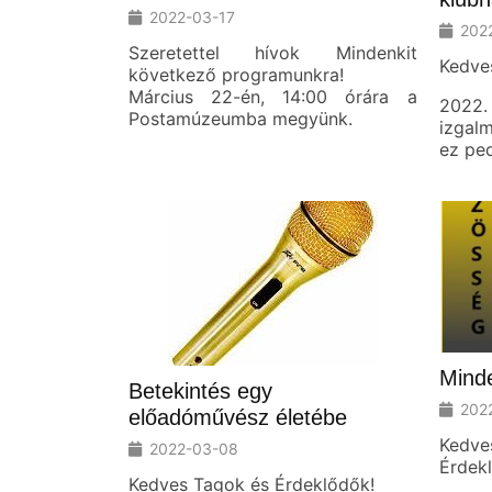
2022-03-17
202
Szeretettel hívok Mindenkit
Kedve
következő programunkra!
Március 22-én, 14:00 órára a
2022.
Postamúzeumba megyünk.
izgal
ez ped
Mind
Betekintés egy
202
előadóművész életébe
Kedv
2022-03-08
Érdek
Kedves Tagok és Érdeklődők!