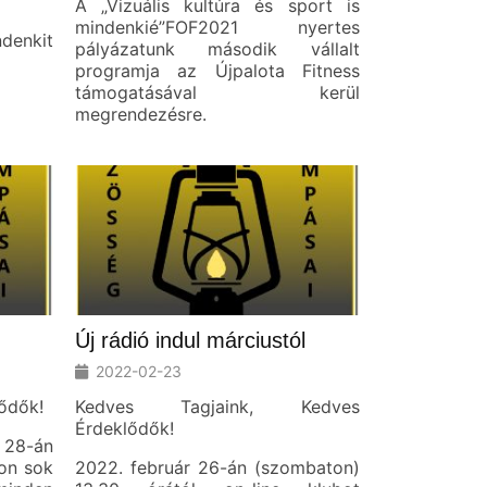
A „Vizuális kultúra és sport is
mindenkié”FOF2021 nyertes
denkit
pályázatunk második vállalt
programja az Újpalota Fitness
támogatásával kerül
megrendezésre.
Új rádió indul márciustól
2022-02-23
ődők!
Kedves Tagjaink, Kedves
Érdeklődők!
 28-án
yon sok
2022. február 26-án (szombaton)