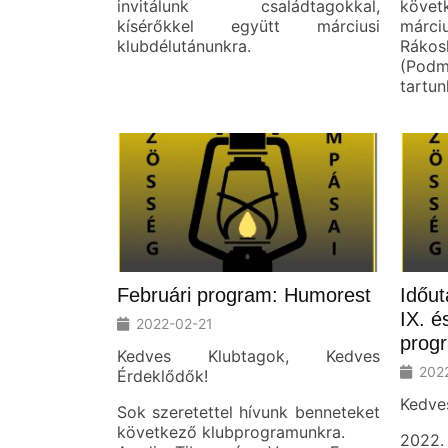
invitálunk családtagokkal,
követ
kísérőkkel együtt márciusi
márc
klubdélutánunkra.
Ráko
(Podm
tartun
Februári program: Humorest
Időut
IX. é
2022-02-21
prog
Kedves Klubtagok, Kedves
202
Érdeklődők!
Kedve
Sok szeretettel hívunk benneteket
következő klubprogramunkra.
2022.