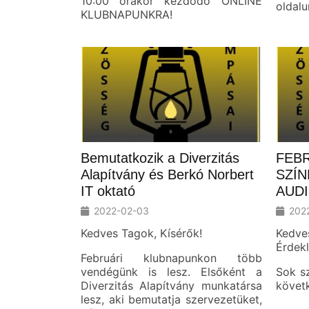
10:00 órakor kezdődő ONLINE
oldalu
KLUBNAPUNKRA!
Bemutatkozik a Diverzitás
FEB
Alapítvány és Berkó Norbert
SZÍN
IT oktató
AUD
2022-02-03
202
Kedves Tagok, Kísérők!
Kedv
Érdek
Februári klubnapunkon több
vendégünk is lesz. Elsőként a
Sok sz
Diverzitás Alapítvány munkatársa
követ
lesz, aki bemutatja szervezetüket,