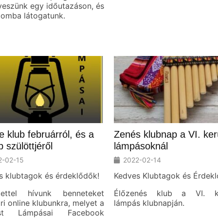
veszünk egy időutazáson, és
tomba látogatunk.
e klub februárról, és a
Zenés klubnap a VI. kerü
 szülöttjéről
lámpásoknál
2-02-15
2022-02-14
s klubtagok és érdeklődők!
Kedves Klubtagok és Érdekl
tettel hívunk benneteket
Élőzenés klub a VI. ke
ri online klubunkra, melyet a
lámpás klubnapján.
est Lámpásai Facebook