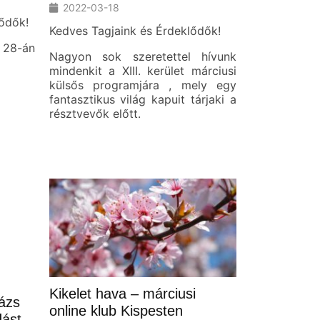
2022-03-18
ődők!
Kedves Tagjaink és Érdeklődők!
 28-án
Nagyon sok szeretettel hívunk
mindenkit a XIII. kerület márciusi
külsős programjára , mely egy
fantasztikus világ kapuit tárjaki a
résztvevők előtt.
Kikelet hava – márciusi
ázs
online klub Kispesten
dást