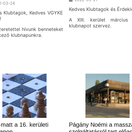
2-03-24
Kedves Klubtagok és Érdekl
s Klubtagok, Kedves VGYKE
!
A XIII. kerület március
klubnapot szervez.
eretettel hívunk benneteket
kező klubnapunkra.
matt a 16. kerületi
Págány Noémi a massz
napon
szolgáltatásról tart előa