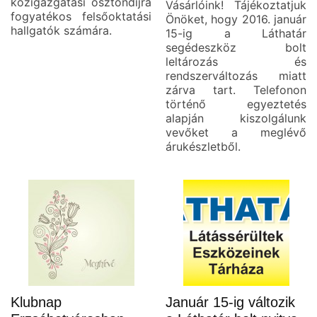
közigazgatási ösztöndíjra
Vásárlóink! Tájékoztatjuk
fogyatékos felsőoktatási
Önöket, hogy 2016. január
hallgatók számára.
15-ig a Láthatár
segédeszköz bolt
leltározás és
rendszerváltozás miatt
zárva tart. Telefonon
történő egyeztetés
alapján kiszolgálunk
vevőket a meglévő
árukészletből.
Klubnap
Január 15-ig változik