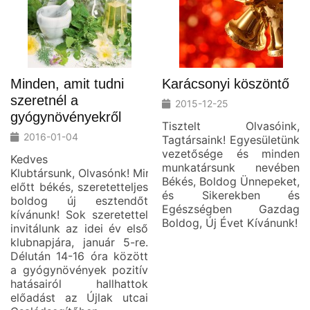
Minden, amit tudni
Karácsonyi köszöntő
szeretnél a
2015-12-25
gyógynövényekről
Tisztelt Olvasóink,
2016-01-04
Tagtársaink! Egyesületünk
vezetősége és minden
Kedves
munkatársunk nevében
Klubtársunk, Olvasónk! Mindenek
Békés, Boldog Ünnepeket,
előtt békés, szeretetteljes
és Sikerekben és
boldog új esztendőt
Egészségben Gazdag
kívánunk! Sok szeretettel
Boldog, Új Évet Kívánunk!
invitálunk az idei év első
klubnapjára, január 5-re.
Délután 14-16 óra között
a gyógynövények pozitív
hatásairól hallhattok
előadást az Újlak utcai