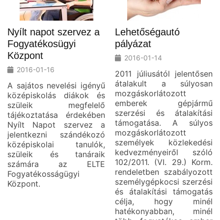
Nyílt napot szervez a
Lehetőségautó
Fogyatékosügyi
pályázat
Központ
2016-01-14
2016-01-16
2011 júliusától jelentősen
átalakult a súlyosan
A sajátos nevelési igényű
mozgáskorlátozott
középiskolás diákok és
emberek gépjármű
szüleik megfelelő
szerzési és átalakítási
tájékoztatása érdekében
támogatása. A súlyos
Nyílt Napot szervez a
mozgáskorlátozott
jelentkezni szándékozó
személyek közlekedési
középiskolai tanulók,
kedvezményeiről szóló
szüleik és tanáraik
102/2011. (VI. 29.) Korm.
számára az ELTE
rendeletben szabályozott
Fogyatékosságügyi
személygépkocsi szerzési
Központ.
és átalakítási támogatás
célja, hogy minél
hatékonyabban, minél