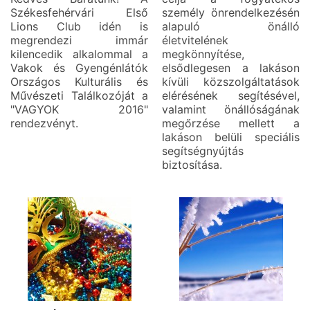
Székesfehérvári Első
személy önrendelkezésén
Lions Club idén is
alapuló önálló
megrendezi immár
életvitelének
kilencedik alkalommal a
megkönnyítése,
Vakok és Gyengénlátók
elsődlegesen a lakáson
Országos Kulturális és
kívüli közszolgáltatások
Művészeti Találkozóját a
elérésének segítésével,
"VAGYOK 2016"
valamint önállóságának
rendezvényt.
megőrzése mellett a
lakáson belüli speciális
segítségnyújtás
biztosítása.