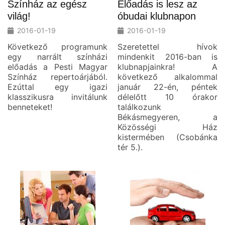
Színház az egész
Előadás is lesz az
világ!
óbudai klubnapon
2016-01-19
2016-01-19
Következő programunk
Szeretettel hívok
egy narrált színházi
mindenkit 2016-ban is
előadás a Pesti Magyar
klubnapjainkra! A
Színház repertoárjából.
következő alkalommal
Ezúttal egy igazi
január 22-én, péntek
klasszikusra invitálunk
délelőtt 10 órakor
benneteket!
találkozunk
Békásmegyeren, a
Közösségi Ház
kistermében (Csobánka
tér 5.).