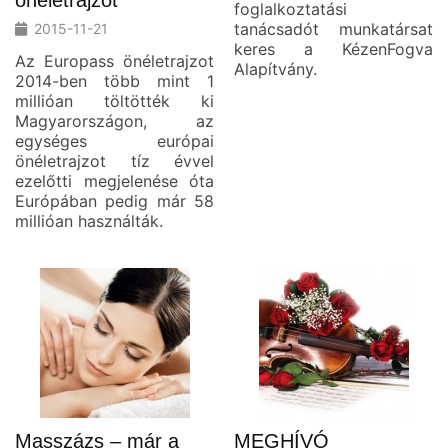
önéletrajzot
foglalkoztatási
tanácsadót munkatársat
2015-11-21
keres a KézenFogva
Az Europass önéletrajzot
Alapítvány.
2014-ben több mint 1
millióan töltötték ki
Magyarországon, az
egységes európai
önéletrajzot tíz évvel
ezelőtti megjelenése óta
Európában pedig már 58
millióan használták.
Masszázs – már a
MEGHÍVÓ