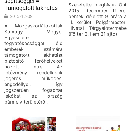
segítséggel =
Szeretettel meghívjuk Önt
Támogatott lakhatás
2015, december 11-ére,
péntek délelőtt 9 órára a
2015-12-09
III. kerületi Polgármesteri
A Mozgáskorlátozottak
Hivatal Tárgyalótermébe
Somogy Megyei
(Fő tér 3. I.em 21 ajtó).
Egyesülete
fogyatékossággal élő
emberek számára
támogatott lakhatást
biztosító férőhelyeket
hozott létre. Az
intézmény rendelkezik
jogerős működési
engedéllyel, így
jogszerűen fogadhat
lakókat az ország
bármely területéről.