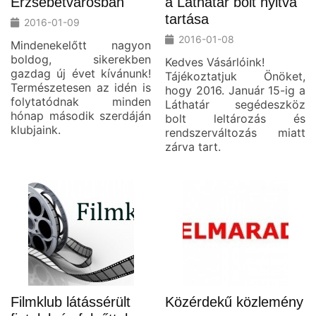
Erzsébetvárosban
a Láthatár bolt nyitva
tartása
2016-01-09
2016-01-08
Mindenekelőtt nagyon
boldog, sikerekben
Kedves Vásárlóink!
gazdag új évet kívánunk!
Tájékoztatjuk Önöket,
Természetesen az idén is
hogy 2016. Január 15-ig a
folytatódnak minden
Láthatár segédeszköz
hónap második szerdáján
bolt leltározás és
klubjaink.
rendszerváltozás miatt
zárva tart.
Filmklub látássérült
Közérdekű közlemény