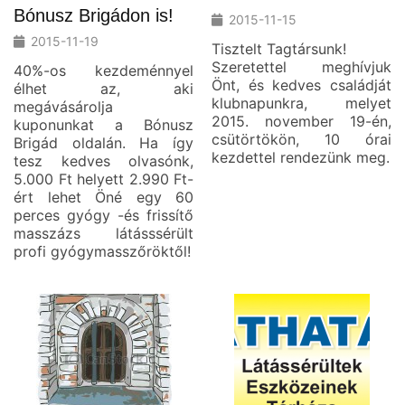
Bónusz Brigádon is!
2015-11-15
2015-11-19
Tisztelt Tagtársunk!
Szeretettel meghívjuk
40%-os kezdeménnyel
Önt, és kedves családját
élhet az, aki
klubnapunkra, melyet
megávásárolja
2015. november 19-én,
kuponunkat a Bónusz
csütörtökön, 10 órai
Brigád oldalán. Ha így
kezdettel rendezünk meg.
tesz kedves olvasónk,
5.000 Ft helyett 2.990 Ft-
ért lehet Öné egy 60
perces gyógy -és frissítő
masszázs látásssérült
profi gyógymasszőröktől!