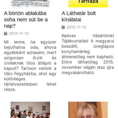
A börtön ablakába
A Láthatár bolt
soha nem süt be a
kínálatai
nap?
2015-11-12
2015-11-12
Kedves Vásárlóink!
Tájékoztatás! A magyarul
Mi lenne, ha egyszer
beszélő, üveglapos
bejuthatna oda, ahova
konyhamérleg
egyébként sohasem, mert
átmenetileg nem kapható.
szigorúan őrzik és
Előre láthatólag 2015.
civileknek tilos átlépni a
november végén lesz újra
kapuit? Tartson velünk a
megvásárolható.
Váci Fegyházba, ahol egy
különleges
tárlatvezetésben lehet
része.