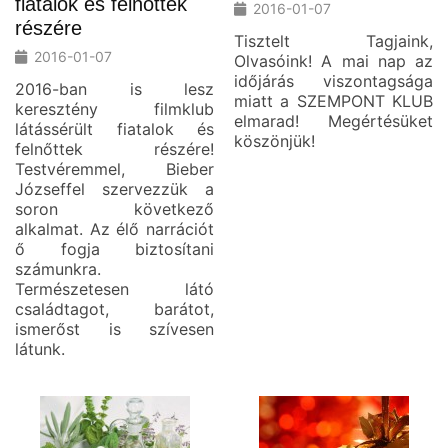
fiatalok és felnőttek
2016-01-07
részére
Tisztelt Tagjaink,
2016-01-07
Olvasóink! A mai nap az
időjárás viszontagsága
2016-ban is lesz
miatt a SZEMPONT KLUB
keresztény filmklub
elmarad! Megértésüket
látássérült fiatalok és
köszönjük!
felnőttek részére!
Testvéremmel, Bieber
Józseffel szervezzük a
soron következő
alkalmat. Az élő narrációt
ő fogja biztosítani
számunkra.
Természetesen látó
családtagot, barátot,
ismerőst is szívesen
látunk.