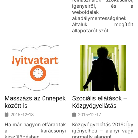
igényeiről, és a
weboldalak
akadálymentességének
általuk megítélt
állapotáról szól.
Masszázs az ünnepek
Szociális ellátások –
között is
Közgyógyellátás
2015-12-18
2015-12-17
Ha már nagyon elfáradtak
Közgyógyellátás 2016: Így
a karácsonyi
igényelheti – alanyi vagy
készülődésben,
normatív alapon!