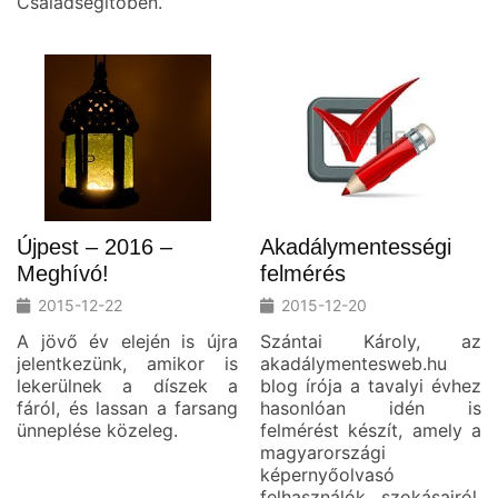
Családsegítőben.
Újpest – 2016 –
Akadálymentességi
Meghívó!
felmérés
2015-12-22
2015-12-20
A jövő év elején is újra
Szántai Károly, az
jelentkezünk, amikor is
akadálymentesweb.hu
lekerülnek a díszek a
blog írója a tavalyi évhez
fáról, és lassan a farsang
hasonlóan idén is
ünneplése közeleg.
felmérést készít, amely a
magyarországi
képernyőolvasó
felhasználók szokásairól,