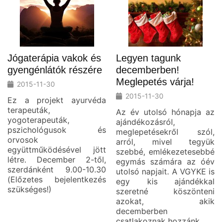
Jógaterápia vakok és
Legyen tagunk
gyengénlátók részére
decemberben!
Meglepetés várja!
2015-11-30
2015-11-30
Ez a projekt ayurvéda
terapeuták,
Az év utolsó hónapja az
yogoterapeuták,
ajándékozásról,
pszichológusok és
meglepetésekről szól,
orvosok
arról, mivel tegyük
együttműködésével jött
szebbé, emlékezetesebbé
létre. December 2-től,
egymás számára az óév
szerdánként 9.00-10.30
utolsó napjait. A VGYKE is
(Előzetes bejelentkezés
egy kis ajándékkal
szükséges!)
szeretné köszönteni
azokat, akik
decemberben
csatlakoznak hozzánk.