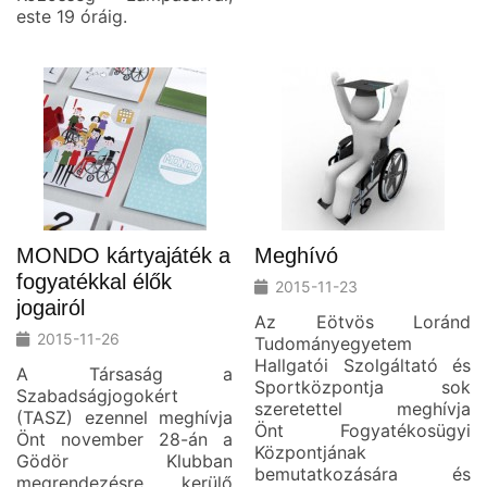
este 19 óráig.
MONDO kártyajáték a
Meghívó
fogyatékkal élők
2015-11-23
jogairól
Az Eötvös Loránd
2015-11-26
Tudományegyetem
Hallgatói Szolgáltató és
A Társaság a
Sportközpontja sok
Szabadságjogokért
szeretettel meghívja
(TASZ) ezennel meghívja
Önt Fogyatékosügyi
Önt november 28-án a
Központjának
Gödör Klubban
bemutatkozására és
megrendezésre kerülő