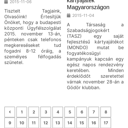
kártyajáték
2015-11-06
Magyarországon
Tisztelt Tagjaink,
2015-11-04
Olvasóink! Értesítjük
Önöket, hogy a budapesti
A Társaság a
központi Ügyfélszolgálat
Szabadságjogokért
2015. november 13-án,
(TASZ) egy saját
pénteken csak telefonos
fejlesztésű kártyajátékot
megkereséseket tud
(MONDO) mutat be
fogadni 8-12 óráig, a
fogyatékosügyi
személyes félfogadás
kampányuk kapcsán egy
szünetel.
egész napos rendezvény
keretében. Minden
érdeklődőt szeretettel
várnak november 28-án a
Gödör klubban.
1
2
3
4
5
6
7
8
9
10
11
12
13
14
15
16
17