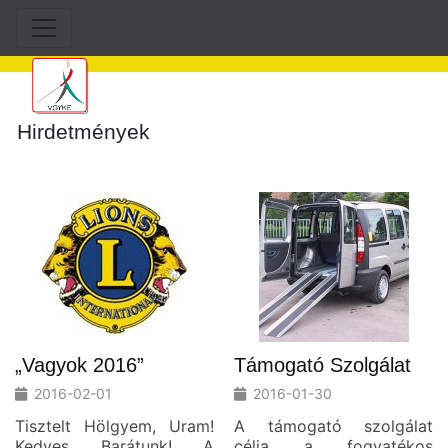
Hirdetmények
„Vagyok 2016”
Támogató Szolgálat
2016-02-01
2016-01-30
Tisztelt Hölgyem, Uram!
A támogató szolgálat
Kedves Barátunk! A
célja a fogyatékos