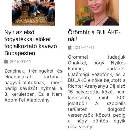
Nyit az első
Örömhír a BULÁKE-
fogyatékkal élőket
nál!
foglalkoztató kávézó
2015-11-11
Budapesten
Örömmel tudatjuk
2015-11-11
Önökkel, hogy Nyikes
Fatime, budaörsi
Zenélnek, tréningeket és
kistérségi vezetőnk, és a
előadásokat tartanak
BULÁKE elnöke bejutott a
nagyvállalatoknak, most
Richter Aranyanyu Díj első
pedig kávézót nyitnak a
16 helyezettje közé, nem
8. kerületben. Ez a Nem
kevesebb, mint 500
Adom Fel Alapítvány.
jelöltből! A szociális
területen dolgozó
versenyzők között pedig
a négy döntős egyik
résztvevője.