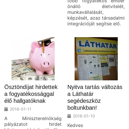
több fogyatékos ember
önálló életvitelét,
munkavállalását,
képzését, azaz társadalmi
integrációját segítse elő.
Ösztöndíjat hirdettek
Nyitva tartás változás
a fogyatékossággal
a Láthatár
élő hallgatóknak
segédeszköz
boltunkban!
2016-01-11
2016-01-10
A Miniszterelnökség
pályázatot hirdet
Kedves