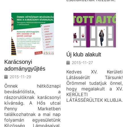
Új klub alakult
Karácsonyi
2015-11-27
adománygyűjtés
Kedves XV. Kerületi
2015-11-29
Látássérült Társunk!
Örömmel tudatjuk önnel,
Önnek hétköznapi
hogy megalakult a XV.
bevásárlólista, a
KERÜLETI
rászorulóknak karácsonyi
LÁTÁSSÉRÜLTEK KLUBJA.
kívánság. A Hős utcai
Penny Marketben
találkozhatnak a mai nap
folyamán egyesületünk
Közösség Lámpásaival,