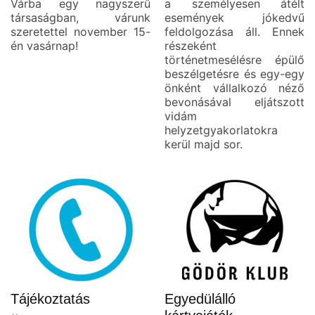
Várba egy nagyszerű
a személyesen átélt
társaságban, várunk
események jókedvű
szeretettel november 15-
feldolgozása áll. Ennek
én vasárnap!
részeként
történetmesélésre épülő
beszélgetésre és egy-egy
önként vállalkozó néző
bevonásával eljátszott
vidám
helyzetgyakorlatokra
kerül majd sor.
Tájékoztatás
Egyedülálló