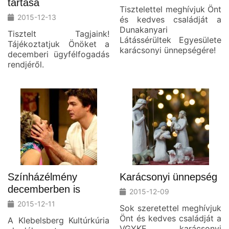
tartása
Tisztelettel meghívjuk Önt
2015-12-13
és kedves családját a
Dunakanyari
Tisztelt Tagjaink!
Látássérültek Egyesülete
Tájékoztatjuk Önöket a
karácsonyi ünnepségére!
decemberi ügyfélfogadás
rendjéről.
Színházélmény
Karácsonyi ünnepség
decemberben is
2015-12-09
2015-12-11
Sok szeretettel meghívjuk
Önt és kedves családját a
A Klebelsberg Kultúrkúria
VGYKE karácsonyi