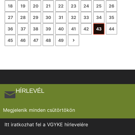
18
19
20
21
22
23
24
25
26
27
28
29
30
31
32
33
34
35
36
37
38
39
40
41
42
43
44
45
46
47
48
49
HÍRLEVÉL
Megjelenik minden csütörtökön
Itt iratkozhat fel a VGYKE hírlevelére