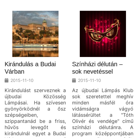
Kirándulás a Budai
Színházi délután –
Várban
sok nevetéssel
2015-11-10
2015-11-10
Kirándulást szerveznek a
Az újbudai Lámpás Klub
újbudai Közösség
sok szeretettel meghív
Lámpásai. Ha szívesen
minden másfél óra
gyönyörködnél a ősz
vidámságra vágyó
szépségeiben,
látássérültet a "Tóth
szippantanád be a friss,
Olivér és vendége" című
hűvös levegőt és
színházi délutánra. A
kirándulnál egyet a Budai
program középpontjában