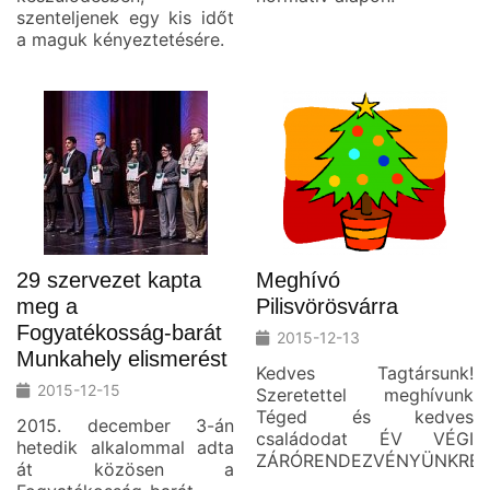
szenteljenek egy kis időt
a maguk kényeztetésére.
29 szervezet kapta
Meghívó
meg a
Pilisvörösvárra
Fogyatékosság-barát
2015-12-13
Munkahely elismerést
Kedves Tagtársunk!
2015-12-15
Szeretettel meghívunk
Téged és kedves
2015. december 3-án
családodat ÉV VÉGI
hetedik alkalommal adta
ZÁRÓRENDEZVÉNYÜNKRE!
át közösen a