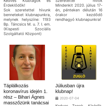
Kedves Klubtagok és
Szeretettel hívok
Érdeklődők!
Mindenkit 2020. július 17-
Sok szeretettel hívunk
én, pénteken délután 16
benneteket klubnapunkra,
órakor kezdődő
melynek helyszíne: 1193
rendhagyó klubnapunkra!
Bp. Táncsics M. u. 7. I. em.
(Kispesti Szociális
Szolgáltató Központ)
Táplálkozás
Júliusban újra
koronavírus idején 1.
klubnap!
rész – Bihari Ágnes
2020-07-04
masszőzünk tanácsai
Kedves Tagok, Kísérők,