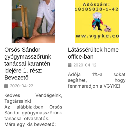
Orsós Sándor
Látássérültek home
gyógymasszőrünk
office-ban
tanácsai karantén
2020-04-12
idejére 1. rész:
Adója 1%-a sokat
Bevezető
segíthet, hogy
fennmaradjon a VGYKE!
2020-04-22
Kedves Vendégeink,
Tagtársaink!
Az alábbiakban Orsós
Sándor gyógymasszőrünk
tanácsai olvashatók.
Mára egy kis bevezető: