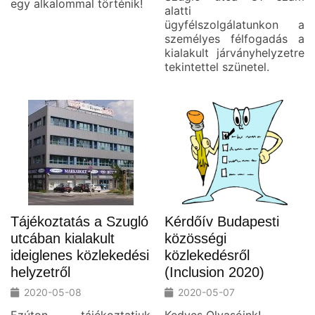
egy alkalommal történik!
alatti
ügyfélszolgálatunkon a
személyes félfogadás a
kialakult járványhelyzetre
tekintettel szünetel.
Tájékoztatás a Szugló
Kérdőív Budapesti
utcában kialakult
közösségi
ideiglenes közlekedési
közlekedésről
helyzetről
(Inclusion 2020)
2020-05-08
2020-05-07
Ezúton tájékoztatjuk
Kedves Olvasóink!