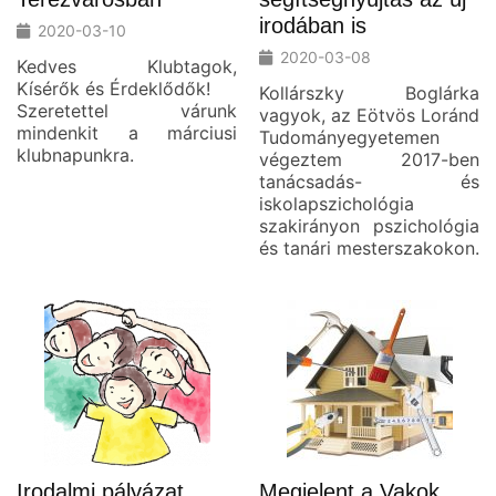
irodában is
2020-03-10
2020-03-08
Kedves Klubtagok,
Kísérők és Érdeklődők!
Kollárszky Boglárka
Szeretettel várunk
vagyok, az Eötvös Loránd
mindenkit a márciusi
Tudományegyetemen
klubnapunkra.
végeztem 2017-ben
tanácsadás- és
iskolapszichológia
szakirányon pszichológia
és tanári mesterszakokon.
Irodalmi pályázat
Megjelent a Vakok