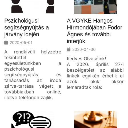
Pszichológusi
A VGYKE Hangos
segítségnyújtás a
Hírmondójában Fodor
járvány idején
Ágnes és további
interjúk
2020-05-01
2020-04-30
A rendkívüli helyzetre
tekintettel
Kedves Olvasóink!
egyesületünkben a
A 2020. április 27-i
pszichológusi
beszélgetést az alábbi
segítségnyújtás és
linkek egyikén érhetik el
tanácsadás az iroda
azok, akik akkor
zárva-tartása végett a
lemaradtak róla:
továbbiakban online,
illetve telefonon zajlik.