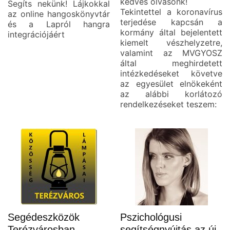
kedves olvasónk!
Segíts nekünk! Lájkokkal
Tekintettel a koronavírus
az online hangoskönyvtár
terjedése kapcsán a
és a Lapról hangra
kormány által bejelentett
integrációjáért
kiemelt vészhelyzetre,
valamint az MVGYOSZ
által meghirdetett
intézkedéseket követve
az egyesület elnökeként
az alábbi korlátozó
rendelkezéseket teszem:
Segédeszközök
Pszichológusi
Terézvárosban
segítségnyújtás az új