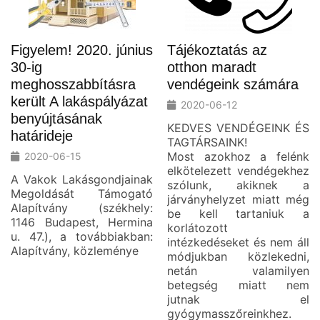
Figyelem! 2020. június
Tájékoztatás az
30-ig
otthon maradt
meghosszabbításra
vendégeink számára
került A lakáspályázat
2020-06-12
benyújtásának
KEDVES VENDÉGEINK ÉS
határideje
TAGTÁRSAINK!
Most azokhoz a felénk
2020-06-15
elkötelezett vendégekhez
A Vakok Lakásgondjainak
szólunk, akiknek a
Megoldását Támogató
járványhelyzet miatt még
Alapítvány (székhely:
be kell tartaniuk a
1146 Budapest, Hermina
korlátozott
u. 47.), a továbbiakban:
intézkedéseket és nem áll
Alapítvány, közleménye
módjukban közlekedni,
netán valamilyen
betegség miatt nem
jutnak el
gyógymasszőreinkhez.