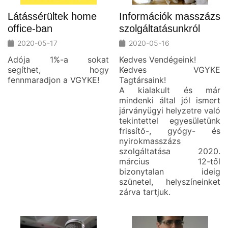
Látássérültek home
Információk masszázs
office-ban
szolgáltatásunkról
2020-05-17
2020-05-16
Adója 1%-a sokat
Kedves Vendégeink!
segíthet, hogy
Kedves VGYKE
fennmaradjon a VGYKE!
Tagtársaink!
A kialakult és már
mindenki által jól ismert
járványügyi helyzetre való
tekintettel egyesületünk
frissítő-, gyógy- és
nyirokmasszázs
szolgáltatása 2020.
március 12-től
bizonytalan ideig
szünetel, helyszíneinket
zárva tartjuk.