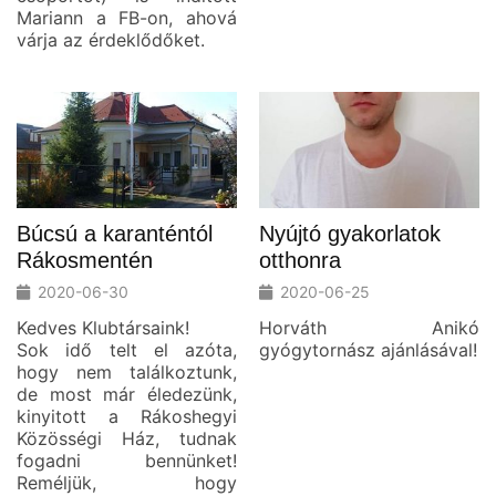
Mariann a FB-on, ahová
várja az érdeklődőket.
Búcsú a karanténtól
Nyújtó gyakorlatok
Rákosmentén
otthonra
2020-06-30
2020-06-25
Kedves Klubtársaink!
Horváth Anikó
Sok idő telt el azóta,
gyógytornász ajánlásával!
hogy nem találkoztunk,
de most már éledezünk,
kinyitott a Rákoshegyi
Közösségi Ház, tudnak
fogadni bennünket!
Reméljük, hogy