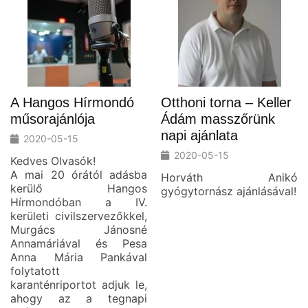
A Hangos Hírmondó
Otthoni torna – Keller
műsorajánlója
Ádám masszőrünk
napi ajánlata
2020-05-15
2020-05-15
Kedves Olvasók!
A mai 20 órától adásba
Horváth Anikó
kerülő Hangos
gyógytornász ajánlásával!
Hírmondóban a IV.
kerületi civilszervezőkkel,
Murgács Jánosné
Annamáriával és Pesa
Anna Mária Pankával
folytatott
karanténriportot adjuk le,
ahogy az a tegnapi