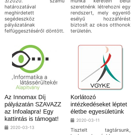
3/2020. számú
munka keretein belül
határozatával
szeretnénk létrehozni egy
meghirdetett
rendszert, mely egyenlő
segédeszköz
esélyű hozzáférést
pályázatának
biztosít az okos otthonok
felfüggesztéséről döntött.
területén.
Az Innomax Díj
Korlátozó
pályázatán SZAVAZZ
intézkedéseket léptet
az Infoalapra! Egy
életbe egyesületünk
kattintás is támogat!
2020-03-11
2020-03-13
Tisztelt tagtársunk,