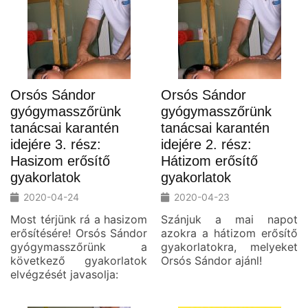
Orsós Sándor
Orsós Sándor
gyógymasszőrünk
gyógymasszőrünk
tanácsai karantén
tanácsai karantén
idejére 3. rész:
idejére 2. rész:
Hasizom erősítő
Hátizom erősítő
gyakorlatok
gyakorlatok
2020-04-24
2020-04-23
Most térjünk rá a hasizom
Szánjuk a mai napot
erősítésére! Orsós Sándor
azokra a hátizom erősítő
gyógymasszőrünk a
gyakorlatokra, melyeket
következő gyakorlatok
Orsós Sándor ajánl!
elvégzését javasolja: