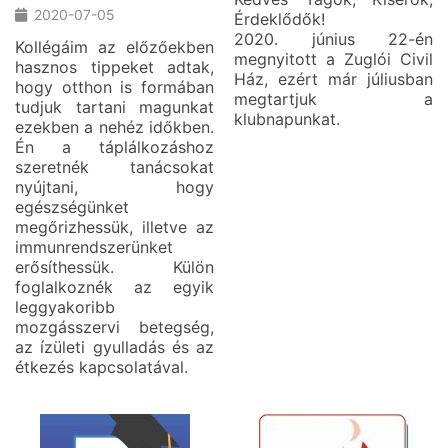
2020-07-05
Érdeklődők!
2020. június 22-én
Kollégáim az előzőekben
megnyitott a Zuglói Civil
hasznos tippeket adtak,
Ház, ezért már júliusban
hogy otthon is formában
megtartjuk a
tudjuk tartani magunkat
klubnapunkat.
ezekben a nehéz időkben.
Én a táplálkozáshoz
szeretnék tanácsokat
nyújtani, hogy
egészségünket
megőrizhessük, illetve az
immunrendszerünket
erősíthessük. Külön
foglalkoznék az egyik
leggyakoribb
mozgásszervi betegség,
az ízületi gyulladás és az
étkezés kapcsolatával.