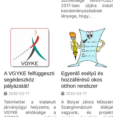
Szövetsége (MVGYOSZ)
2017-ben útjára indult
kezdeményezésének
lényege, hogy…
A VGYKE felfüggeszti
Egyenlő esélyű és
segédeszköz
hozzáférésű okos
pályázatát!
otthon rendszer
2020-03-17
2020-03-17
Tekintettel a kialakult
A Bolyai János Műszaki
járványügyi helyzetre, a
Szakgimnázium diákjai
VGYKE elnöksége a
vagyunk, és projekt