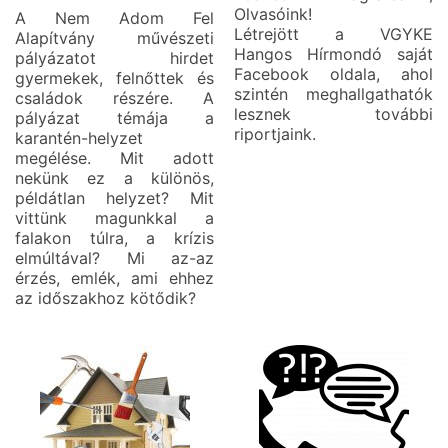
Olvasóink!
A Nem Adom Fel
Létrejött a VGYKE
Alapítvány művészeti
Hangos Hírmondó saját
pályázatot hirdet
Facebook oldala, ahol
gyermekek, felnőttek és
szintén meghallgathatók
családok részére. A
lesznek további
pályázat témája a
riportjaink.
karantén-helyzet
megélése. Mit adott
nekünk ez a különös,
példátlan helyzet? Mit
vittünk magunkkal a
falakon túlra, a krízis
elmúltával? Mi az-az
érzés, emlék, ami ehhez
az időszakhoz kötődik?