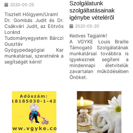
Szolgálatunk
2020-05-25
szolgáltatásainak
Tisztelt Hölgyem/Uram!
igénybe vételéről
Dr. Gombás Judit és Dr.
Csákvári Judit, az Eötvös
2020-05-20
Loránd
Kedves Tagjaink!
Tudományegyetem Bárczi
A VGYKE Louis Braille
Gusztáv
Támogató Szolgálatának
Gyógypedagógiai Kar
munkatársai továbbra is
munkatársai, szeretnénk a
igyekeznek segíteni a
segítségét kérni!
mindennapi életvitelük
zavartalan működésében
Önöket.