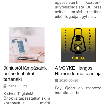
egyesületünk központi
ügyfélszolgálata 30 órás
nyitva tartási rendben
újból fogadja ügyfeleit.
Júniustól lámpásaink
A VGYKE Hangos
online klubokat
Hírmondó mai ajánlója
tartanak!
2020-05-26
2020-05-28
Egy újabb civilszervező
mutatkozik be!
Kedves Tagjaink!
Önök is tapasztalhatják, a
koronavírus miatti