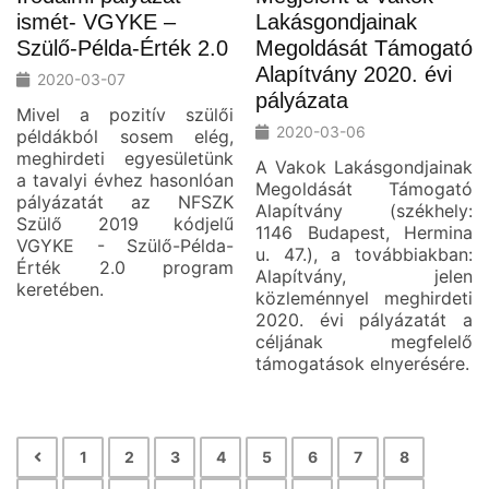
ismét- VGYKE –
Lakásgondjainak
Szülő-Példa-Érték 2.0
Megoldását Támogató
Alapítvány 2020. évi
2020-03-07
pályázata
Mivel a pozitív szülői
2020-03-06
példákból sosem elég,
meghirdeti egyesületünk
A Vakok Lakásgondjainak
a tavalyi évhez hasonlóan
Megoldását Támogató
pályázatát az NFSZK
Alapítvány (székhely:
Szülő 2019 kódjelű
1146 Budapest, Hermina
VGYKE - Szülő-Példa-
u. 47.), a továbbiakban:
Érték 2.0 program
Alapítvány, jelen
keretében.
közleménnyel meghirdeti
2020. évi pályázatát a
céljának megfelelő
támogatások elnyerésére.
1
2
3
4
5
6
7
8