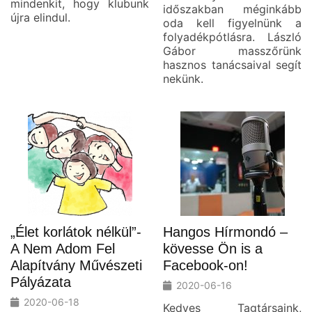
mindenkit, hogy klubunk
időszakban méginkább
újra elindul.
oda kell figyelnünk a
folyadékpótlásra. László
Gábor masszőrünk
hasznos tanácsaival segít
nekünk.
„Élet korlátok nélkül”-
Hangos Hírmondó –
A Nem Adom Fel
kövesse Ön is a
Alapítvány Művészeti
Facebook-on!
Pályázata
2020-06-16
2020-06-18
Kedves Tagtársaink,