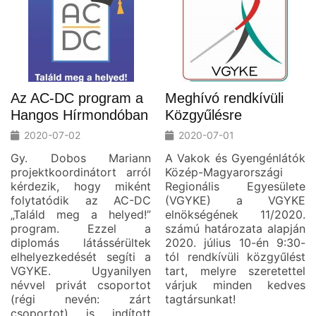
Az AC-DC program a
Meghívó rendkívüli
Hangos Hírmondóban
Közgyűlésre
2020-07-02
2020-07-01
Gy. Dobos Mariann
A Vakok és Gyengénlátók
projektkoordinátort arról
Közép-Magyarországi
kérdezik, hogy miként
Regionális Egyesülete
folytatódik az AC-DC
(VGYKE) a VGYKE
„Találd meg a helyed!”
elnökségének 11/2020.
program. Ezzel a
számú határozata alapján
diplomás látássérültek
2020. július 10-én 9:30-
elhelyezkedését segíti a
tól rendkívüli közgyűlést
VGYKE. Ugyanilyen
tart, melyre szeretettel
névvel privát csoportot
várjuk minden kedves
(régi nevén: zárt
tagtársunkat!
csoportot) is indított