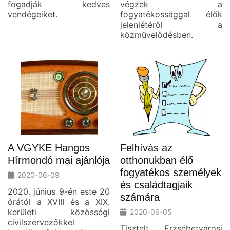
fogadják kedves
végzek a
vendégeiket.
fogyatékossággal élők
jelenlétéről a
közművelődésben.
A VGYKE Hangos
Felhívás az
Hírmondó mai ajánlója
otthonukban élő
fogyatékos személyek
2020-06-09
és családtagjaik
2020. június 9-én este 20
számára
órától a XVIII és a XIX.
kerületi közösségi
2020-06-05
civilszervezőkkel
Tisztelt Erzsébetvárosi