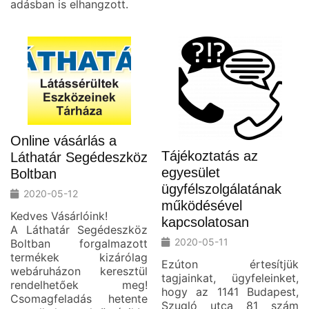
adásban is elhangzott.
Online vásárlás a
Tájékoztatás az
Láthatár Segédeszköz
egyesület
Boltban
ügyfélszolgálatának
2020-05-12
működésével
Kedves Vásárlóink!
kapcsolatosan
A Láthatár Segédeszköz
2020-05-11
Boltban forgalmazott
termékek kizárólag
Ezúton értesítjük
webáruházon keresztül
tagjainkat, ügyfeleinket,
rendelhetőek meg!
hogy az 1141 Budapest,
Csomagfeladás hetente
Szugló utca 81 szám