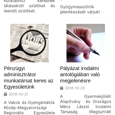
Kutatáshoz keresnek
látássérült szülőket és
Gyógymasszőrök
leendő szülőket.
jelentkezését várjuk!
Pénzügyi
Pályázat irodalmi
adminisztrátor
antológiában való
munkatársat keres az
megjelenésre
Egyesületünk
2018-10-20
2018-10-21
A Gyermekjóléti
Alapítvány és Országos
A Vakok és Gyengénlátók
Mécs László Irodalmi
Közép-Magyarországi
Társaság (Regisztrált
Regionális Egyesülete