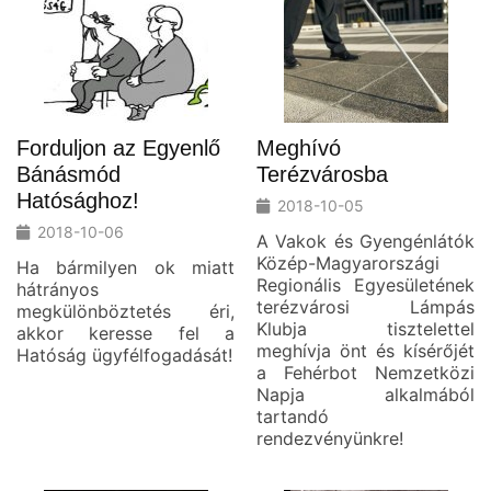
Forduljon az Egyenlő
Meghívó
Bánásmód
Terézvárosba
Hatósághoz!
2018-10-05
2018-10-06
A Vakok és Gyengénlátók
Közép-Magyarországi
Ha bármilyen ok miatt
Regionális Egyesületének
hátrányos
terézvárosi Lámpás
megkülönböztetés éri,
Klubja tisztelettel
akkor keresse fel a
meghívja önt és kísérőjét
Hatóság ügyfélfogadását!
a Fehérbot Nemzetközi
Napja alkalmából
tartandó
rendezvényünkre!