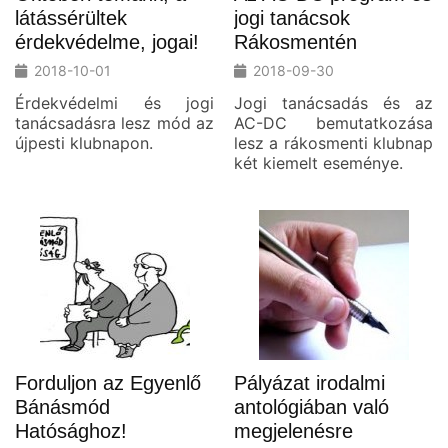
látássérültek
jogi tanácsok
érdekvédelme, jogai!
Rákosmentén
2018-10-01
2018-09-30
Érdekvédelmi és jogi
Jogi tanácsadás és az
tanácsadásra lesz mód az
AC-DC bemutatkozása
újpesti klubnapon.
lesz a rákosmenti klubnap
két kiemelt eseménye.
Forduljon az Egyenlő
Pályázat irodalmi
Bánásmód
antológiában való
Hatósághoz!
megjelenésre