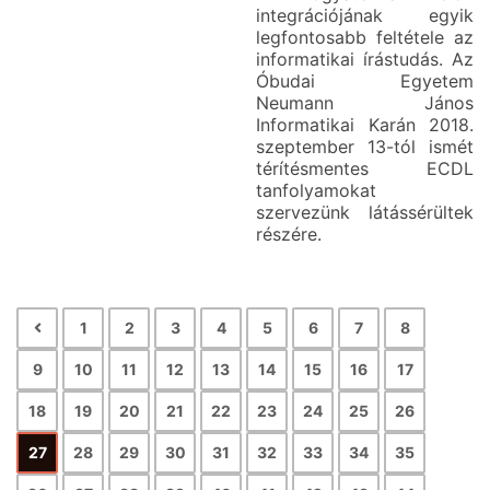
integrációjának egyik
legfontosabb feltétele az
informatikai írástudás. Az
Óbudai Egyetem
Neumann János
Informatikai Karán 2018.
szeptember 13-tól ismét
térítésmentes ECDL
tanfolyamokat
szervezünk látássérültek
részére.
1
2
3
4
5
6
7
8
9
10
11
12
13
14
15
16
17
18
19
20
21
22
23
24
25
26
27
28
29
30
31
32
33
34
35