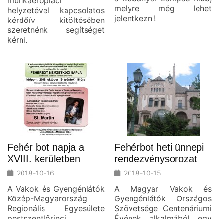
munkaerőpiaci
melyre még lehet
helyzetével kapcsolatos
jelentkezni!
kérdőív kitöltésében
szeretnénk segítséget
kérni.
Fehér bot napja a
Fehérbot heti ünnepi
XVIII. kerületben
rendezvénysorozat
2018-10-16
2018-10-15
A Vakok és Gyengénlátók
A Magyar Vakok és
Közép-Magyarországi
Gyengénlátók Országos
Regionális Egyesülete
Szövetsége Centenáriumi
pestszentlőrinci
Évének alkalmából egy