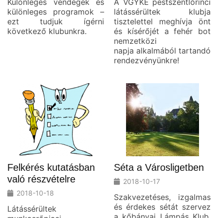
Különleges vendégek és
A VGYKE pestszentlőrinci
különleges programok –
látássérültek klubja
ezt tudjuk ígérni
tisztelettel meghívja önt
következő klubunkra.
és kísérőjét a fehér bot
nemzetközi
napja alkalmából tartandó
rendezvényünkre!
Felkérés kutatásban
Séta a Városligetben
való részvételre
2018-10-17
2018-10-18
Szakvezetéses, izgalmas
és érdekes sétát szervez
Látássérültek
a kőbányai Lámpás Klub,