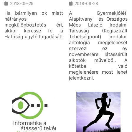
2018-09-29
2018-09-28
Ha bármilyen ok miatt
A Gyermekjóléti
hátrányos
Alapítvány és Országos
megkülönböztetés éri,
Mécs László Irodalmi
akkor keresse fel a
Társaság (Regisztrált
Hatóság ügyfélfogadását!
Tehetségpont) irodalmi
antológia megjelenését
szervezi ez év
novemberére, látássérült
alkotók műveiből. A
kötetbe való
megjelenésre most lehet
jelentkezni.