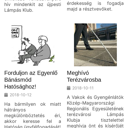
érdekesség is fogadja
hív mindenkit az újpesti
majd a résztvevőket.
Lámpás Klub.
Forduljon az Egyenlő
Meghívó
Bánásmód
Terézvárosba
Hatósághoz!
2018-10-11
2018-10-12
A Vakok és Gyengénlátók
Közép-Magyarországi
Ha bármilyen ok miatt
Regionális Egyesületének
hátrányos
terézvárosi Lámpás
megkülönböztetés éri,
Klubja tisztelettel
akkor keresse fel a
meghívja önt és kísérőjét
Hatóság ügyfélfogadását!