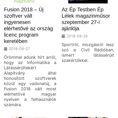
Fusion 2018 – Új
Az Ép Testben Ép
szoftver vált
Lélek magazinműsor
ingyenesen
szeptember 27-i
elérhetővé az ország
ajánlója
licenc program
2018-09-26
keretében
Sportról, mozgásról lesz
2018-09-27
szó a Civil Rádióban,
ismert látássérült
Örömmel adunk hírt arról,
szakértőkkel.
hogy az Informatika a
Látássérültekért
Alapítvány által
honosított szoftverek
közül egy vadonatúj, a
Fusion 2018 vált most
elérhetővé magyar
nyelven a felhasználók
számára.