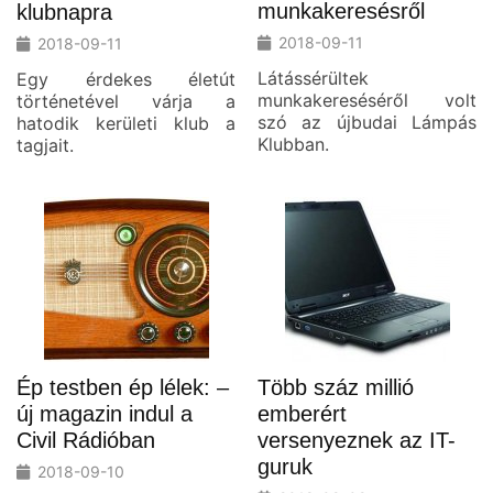
munkakeresésről
klubnapra
2018-09-11
2018-09-11
Látássérültek
Egy érdekes életút
munkakereséséről volt
történetével várja a
szó az újbudai Lámpás
hatodik kerületi klub a
Klubban.
tagjait.
Ép testben ép lélek: –
Több száz millió
új magazin indul a
emberért
Civil Rádióban
versenyeznek az IT-
guruk
2018-09-10