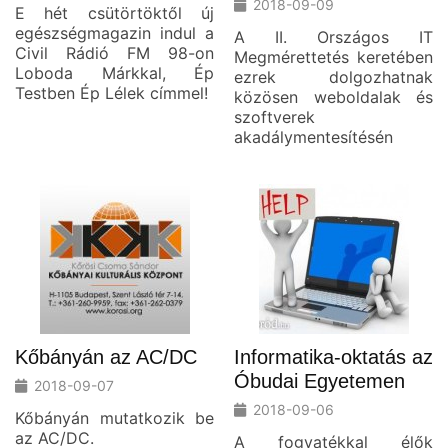
2018-09-09
E hét csütörtöktől új
egészségmagazin indul a
A II. Országos IT
Civil Rádió FM 98-on
Megmérettetés keretében
Loboda Márkkal, Ép
ezrek dolgozhatnak
Testben Ép Lélek címmel!
közösen weboldalak és
szoftverek
akadálymentesítésén
Kőbányán az AC/DC
Informatika-oktatás az
Óbudai Egyetemen
2018-09-07
2018-09-06
Kőbányán mutatkozik be
az AC/DC.
A fogyatékkal élők