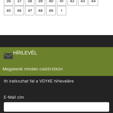
36
37
38
39
40
41
42
43
44
45
46
47
48
49
HÍRLEVÉL
Megjelenik minden csütörtökön
Itt iratkozhat fel a VGYKE hírlevelére
E-Mail cím