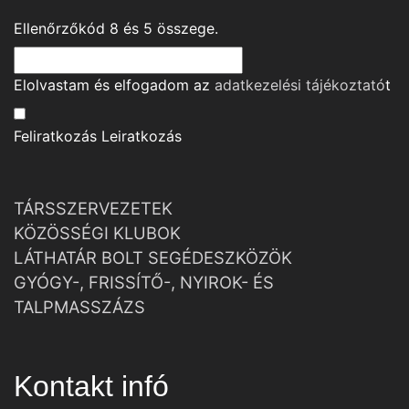
Ellenőrzőkód
8
és
5
összege.
Elolvastam és elfogadom az
adatkezelési tájékoztató
t
Feliratkozás
Leiratkozás
TÁRSSZERVEZETEK
KÖZÖSSÉGI KLUBOK
LÁTHATÁR BOLT SEGÉDESZKÖZÖK
GYÓGY-, FRISSÍTŐ-, NYIROK- ÉS
TALPMASSZÁZS
Kontakt infó