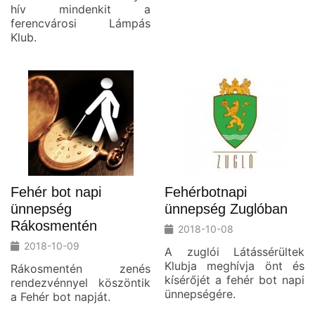
hív mindenkit a
ferencvárosi Lámpás
Klub.
Fehér bot napi
Fehérbotnapi
ünnepség
ünnepség Zuglóban
Rákosmentén
2018-10-08
2018-10-09
A zuglói Látássérültek
Klubja meghívja önt és
Rákosmentén zenés
kísérőjét a fehér bot napi
rendezvénnyel köszöntik
ünnepségére.
a Fehér bot napját.