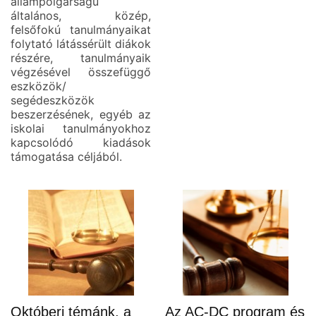
állampolgárságú
általános, közép,
felsőfokú tanulmányaikat
folytató látássérült diákok
részére, tanulmányaik
végzésével összefüggő
eszközök/
segédeszközök
beszerzésének, egyéb az
iskolai tanulmányokhoz
kapcsolódó kiadások
támogatása céljából.
Októberi témánk, a
Az AC-DC program és