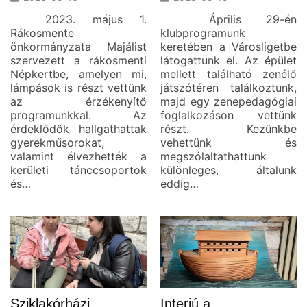
2023. május 1.
Április 29-én
Rákosmente
klubprogramunk
önkormányzata Majálist
keretében a Városligetbe
szervezett a rákosmenti
látogattunk el. Az épület
Népkertbe, amelyen mi,
mellett található zenélő
lámpások is részt vettünk
játszótéren találkoztunk,
az érzékenyítő
majd egy zenepedagógiai
programunkkal. Az
foglalkozáson vettünk
érdeklődők hallgathattak
részt. Kezünkbe
gyerekműsorokat,
vehettünk és
valamint élvezhették a
megszólaltathattunk
kerületi tánccsoportok
különleges, általunk
és…
eddig…
Sziklakórházi
Interjú a