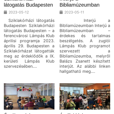
látogatás Budapesten
Bibliamúzeumban
2023-05-12
2023-05-11
Sziklakórházi látogatás
Interjú a
Budapesten Sziklakórházi
Bibliamúzeumban Interjú a
látogatás Budapesten – a
Bibliamúzeumban –
ferencvárosi Lámpás Klub
érdekes és tartalmas
áprilisi programja 2023.
beszélgetés. A zuglói
április 29. Budapesten a
Lámpás Klub programot
Sziklakórházat látogatták
szervezett a
meg az érdeklődők a IX.
Bibliamúzeumba, melyről
kerületi Lámpás Klub
Balázs Zsanett készített
szervezésében.…
interjút. Az alábbi linken
hallgatható meg.…