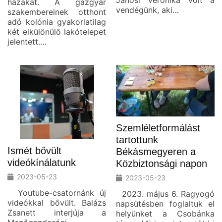
házakat. A gázgyár
vendégünk, aki…
szakembereinek otthont
adó kolónia gyakorlatilag
két elkülönülő lakótelepet
jelentett.…
Szemléletformálást
tartottunk
Ismét bővült
Békásmegyeren a
videókínálatunk
Közbiztonsági napon
2023-05-23
2023-05-23
Youtube-csatornánk új
2023. május 6. Ragyogó
videókkal bővült. Balázs
napsütésben foglaltuk el
Zsanett interjúja a
helyünket a Csobánka