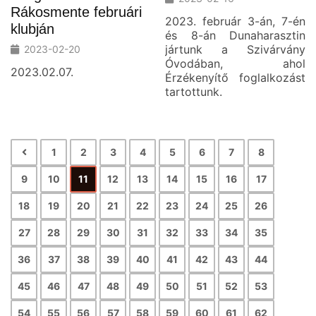
Rákosmente februári
2023. február 3-án, 7-én
klubján
és 8-án Dunaharasztin
jártunk a Szivárvány
2023-02-20
Óvodában, ahol
2023.02.07.
Érzékenyítő foglalkozást
tartottunk.
1
2
3
4
5
6
7
8
9
10
11
12
13
14
15
16
17
18
19
20
21
22
23
24
25
26
27
28
29
30
31
32
33
34
35
36
37
38
39
40
41
42
43
44
45
46
47
48
49
50
51
52
53
54
55
56
57
58
59
60
61
62