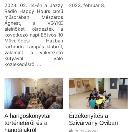
2023. 02. 14-én a Jazzy
2023. február 8.
Rádió Happy Hours című
műsorában Mészáros
Ágnest, a VGYKE
alelnökét kérdezték a
következő napi Eötvös 10
Művelődési Házban
tartandó Lámpás klubról,
valamint a vakvezető
kutyával való
közlekedésről …
A hangoskönyvtár
Érzékenyítés a
történetéről és a
Szivárvány Oviban
hangtálakról
2023-02-16