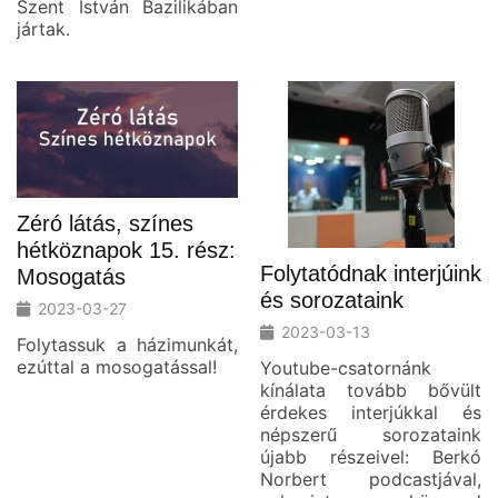
Szent István Bazilikában
jártak.
Zéró látás, színes
hétköznapok 15. rész:
Folytatódnak interjúink
Mosogatás
és sorozataink
2023-03-27
2023-03-13
Folytassuk a házimunkát,
ezúttal a mosogatással!
Youtube-csatornánk
kínálata tovább bővült
érdekes interjúkkal és
népszerű sorozataink
újabb részeivel: Berkó
Norbert podcastjával,