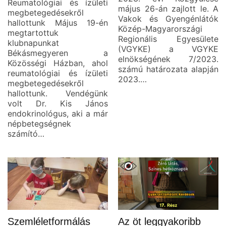
Reumatológiai és ízületi
május 26-án zajlott le. A
megbetegedésekről
Vakok és Gyengénlátók
hallottunk Május 19-én
Közép-Magyarországi
megtartottuk
Regionális Egyesülete
klubnapunkat
(VGYKE) a VGYKE
Békásmegyeren a
elnökségének 7/2023.
Közösségi Házban, ahol
számú határozata alapján
reumatológiai és ízületi
2023.…
megbetegedésekről
hallottunk. Vendégünk
volt Dr. Kis János
endokrinológus, aki a már
népbetegségnek
számító…
Szemléletformálás
Az öt leggyakoribb