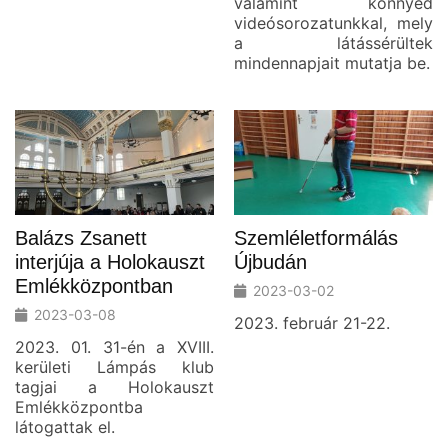
valamint könnyed
videósorozatunkkal, mely
a látássérültek
mindennapjait mutatja be.
Balázs Zsanett
Szemléletformálás
interjúja a Holokauszt
Újbudán
Emlékközpontban
2023-03-02
2023-03-08
2023. február 21-22.
2023. 01. 31-én a XVIII.
kerületi Lámpás klub
tagjai a Holokauszt
Emlékközpontba
látogattak el.