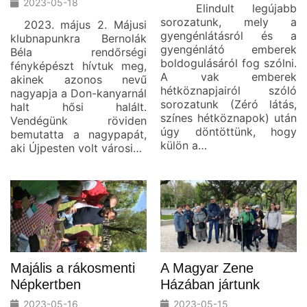
2023-05-18
Elindult legújabb
sorozatunk, mely a
2023. május 2. Májusi
gyengénlátásról és a
klubnapunkra Bernolák
gyengénlátó emberek
Béla rendőrségi
boldogulásáról fog szólni.
fényképészt hívtuk meg,
A vak emberek
akinek azonos nevű
hétköznapjairól szóló
nagyapja a Don-kanyarnál
sorozatunk (Zéró látás,
halt hősi halált.
színes hétköznapok) után
Vendégünk röviden
úgy döntöttünk, hogy
bemutatta a nagypapát,
külön a…
aki Újpesten volt városi…
Majális a rákosmenti
A Magyar Zene
Népkertben
Házában jártunk
2023-05-16
2023-05-15