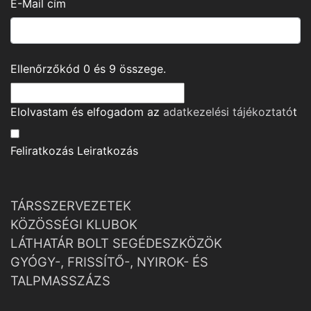
E-Mail cím
Ellenőrzőkód
0
és
9
összege.
Elolvastam és elfogadom az
adatkezelési tájékoztató
t
Feliratkozás
Leiratkozás
TÁRSSZERVEZETEK
KÖZÖSSÉGI KLUBOK
LÁTHATÁR BOLT SEGÉDESZKÖZÖK
GYÓGY-, FRISSÍTŐ-, NYIROK- ÉS
TALPMASSZÁZS