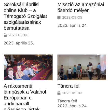
Soroksári áprilisi
Misszió az amazóniai
online Klub – a
őserdő mélyén
Támogató Szolgálat
2023-05-05
szolgáltatásainak
2023. április 24.
bemutatása
2023-05-08
2023. április 25.
A rákosmenti
Táncra fel!
lámpások a Valahol
2023-05-03
Európában c.
Táncra fel!
audionarrált
2023. április 24.
előadáson jártak