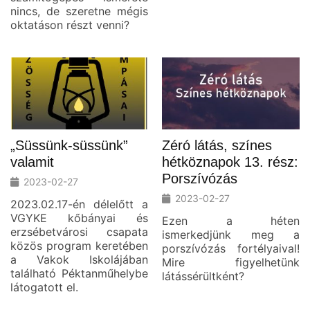
nincs, de szeretne mégis
oktatáson részt venni?
„Süssünk-süssünk”
Zéró látás, színes
valamit
hétköznapok 13. rész:
Porszívózás
2023-02-27
2023-02-27
2023.02.17-én délelőtt a
VGYKE kőbányai és
Ezen a héten
erzsébetvárosi csapata
ismerkedjünk meg a
közös program keretében
porszívózás fortélyaival!
a Vakok Iskolájában
Mire figyelhetünk
található Péktanműhelybe
látássérültként?
látogatott el.