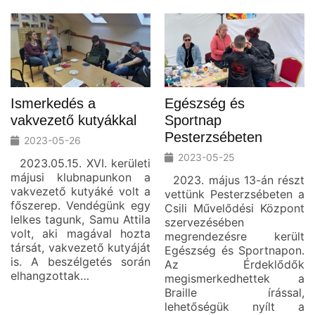
Ismerkedés a
Egészség és
vakvezető kutyákkal
Sportnap
Pesterzsébeten
2023-05-26
2023-05-25
2023.05.15. XVI. kerületi
májusi klubnapunkon a
2023. május 13-án részt
vakvezető kutyáké volt a
vettünk Pesterzsébeten a
főszerep. Vendégünk egy
Csili Művelődési Központ
lelkes tagunk, Samu Attila
szervezésében
volt, aki magával hozta
megrendezésre került
társát, vakvezető kutyáját
Egészség és Sportnapon.
is. A beszélgetés során
Az Érdeklődők
elhangzottak…
megismerkedhettek a
Braille írással,
lehetőségük nyílt a