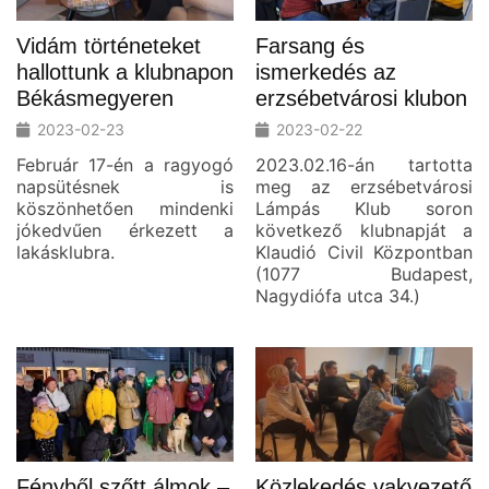
Vidám történeteket
Farsang és
hallottunk a klubnapon
ismerkedés az
Békásmegyeren
erzsébetvárosi klubon
2023-02-23
2023-02-22
Február 17-én a ragyogó
2023.02.16-án tartotta
napsütésnek is
meg az erzsébetvárosi
köszönhetően mindenki
Lámpás Klub soron
jókedvűen érkezett a
következő klubnapját a
lakásklubra.
Klaudió Civil Központban
(1077 Budapest,
Nagydiófa utca 34.)
Fényből szőtt álmok –
Közlekedés vakvezető