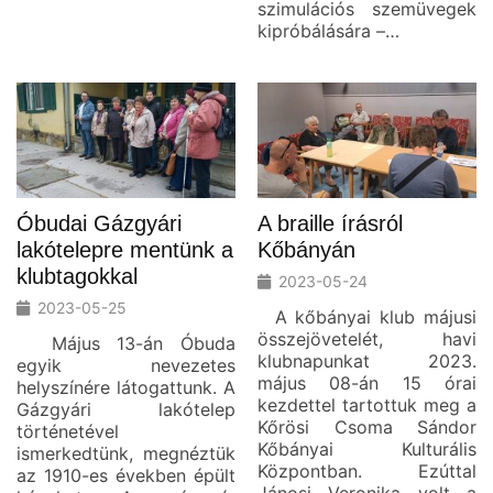
szimulációs szemüvegek
kipróbálására –…
Óbudai Gázgyári
A braille írásról
lakótelepre mentünk a
Kőbányán
klubtagokkal
2023-05-24
2023-05-25
A kőbányai klub májusi
összejövetelét, havi
Május 13-án Óbuda
klubnapunkat 2023.
egyik nevezetes
május 08-án 15 órai
helyszínére látogattunk. A
kezdettel tartottuk meg a
Gázgyári lakótelep
Kőrösi Csoma Sándor
történetével
Kőbányai Kulturális
ismerkedtünk, megnéztük
Központban. Ezúttal
az 1910-es években épült
Jánosi Veronika volt a