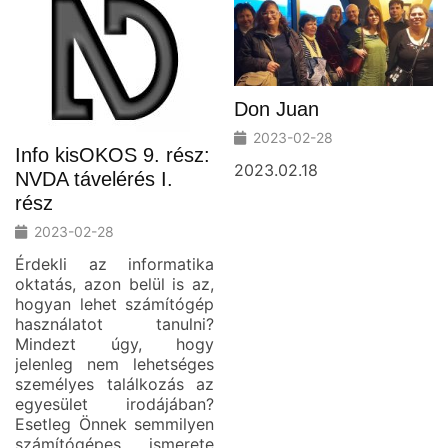
Don Juan
2023-02-28
Info kisOKOS 9. rész:
2023.02.18
NVDA távelérés I.
rész
2023-02-28
Érdekli az informatika
oktatás, azon belül is az,
hogyan lehet számítógép
használatot tanulni?
Mindezt úgy, hogy
jelenleg nem lehetséges
személyes találkozás az
egyesület irodájában?
Esetleg Önnek semmilyen
számítógépes ismerete