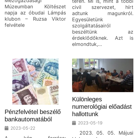
Mezőgazdasági
téren. Mi is, mint a többi
Múzeumban Költészet
civil szervezet, hírt
napja az óbudai Lámpás
adtunk magunkról.
klubon – Ruzsa Viktor
Egyesületünk
felvétele
szolgáltatásairól
beszéltünk az
érdeklődőknek. Azt is
elmondtuk,…
Különleges
numerológiai előadást
Pénzfelvétel beszélő
hallottunk
bankautomatából
2023-05-19
2023-05-22
2023. 05. 05. Májusi