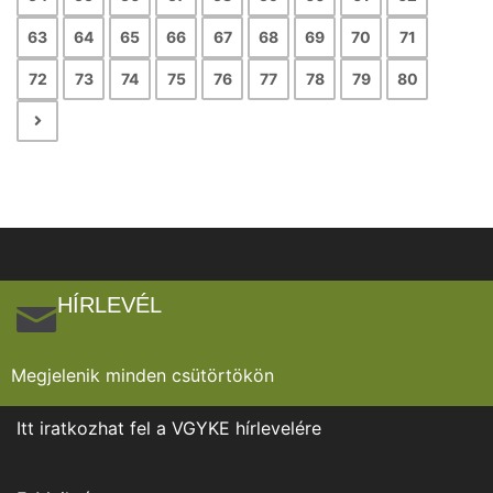
63
64
65
66
67
68
69
70
71
72
73
74
75
76
77
78
79
80
HÍRLEVÉL
Megjelenik minden csütörtökön
Itt iratkozhat fel a VGYKE hírlevelére