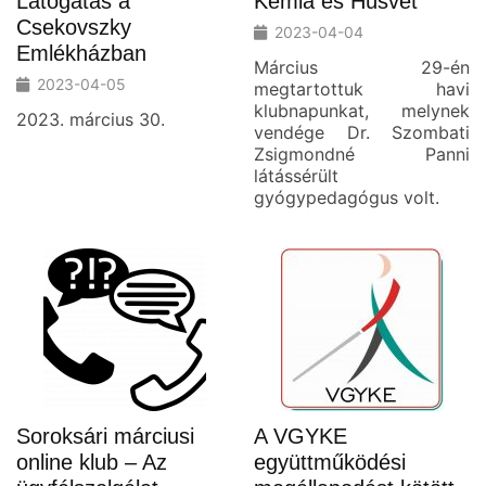
Látogatás a
Kémia és Húsvét
Csekovszky
2023-04-04
Emlékházban
Március 29-én
2023-04-05
megtartottuk havi
klubnapunkat, melynek
2023. március 30.
vendége Dr. Szombati
Zsigmondné Panni
látássérült
gyógypedagógus volt.
Soroksári márciusi
A VGYKE
online klub – Az
együttműködési