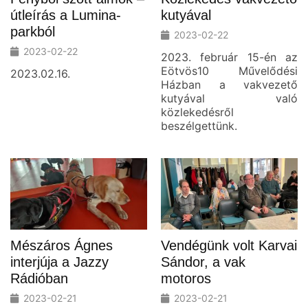
útleírás a Lumina-
kutyával
parkból
2023-02-22
2023-02-22
2023. február 15-én az
Eötvös10 Művelődési
2023.02.16.
Házban a vakvezető
kutyával való
közlekedésről
beszélgettünk.
Mészáros Ágnes
Vendégünk volt Karvai
interjúja a Jazzy
Sándor, a vak
Rádióban
motoros
2023-02-21
2023-02-21