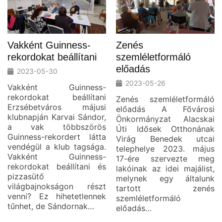
Vakként Guinness-
Zenés
rekordokat beállítani
szemléletformáló
előadás
2023-05-30
2023-05-26
Vakként Guinness-
rekordokat beállítani
Zenés szemléletformáló
Erzsébetváros májusi
előadás A Fővárosi
klubnapján Karvai Sándor,
Önkormányzat Alacskai
a vak többszörös
Úti Idősek Otthonának
Guinness-rekordert látta
Virág Benedek utcai
vendégül a klub tagsága.
telephelye 2023. május
Vakként Guinness-
17-ére szervezte meg
rekordokat beállítani és
lakóinak az idei majálist,
pizzasütő
melynek egy általunk
világbajnokságon részt
tartott zenés
venni? Ez hihetetlennek
szemléletformáló
tűnhet, de Sándornak…
előadás…