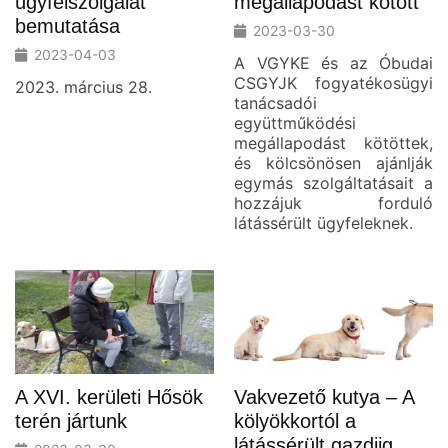
ügyfélszolgálat
megállapodást kötött
bemutatása
2023-03-30
2023-04-03
A VGYKE és az Óbudai
CSGYJK fogyatékosügyi
2023. március 28.
tanácsadói
együttműködési
megállapodást kötöttek,
és kölcsönösen ajánlják
egymás szolgáltatásait a
hozzájuk forduló
látássérült ügyfeleknek.
A XVI. kerületi Hősök
Vakvezető kutya – A
terén jártunk
kölyökkortól a
látássérült gazdiig