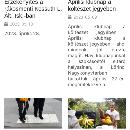
Érzékenyítés a
Áprilisi klubnap a
rákosmenti Kossuth L.
költészet jegyében
Ált. Isk.-ban
2023-05-09
2023-05-10
Áprilisi klubnap a
költészet jegyében
2023. április 28.
Áprilisi klubnap a
költészet jegyében – ahol
mindenki jól érezte
magát. Havi klubnapunkat
a szokásostól eltérő
helyszínen, a Lőrinci
Nagykönyvtárban
tartottuk április 27-én,
megemlékezve a…