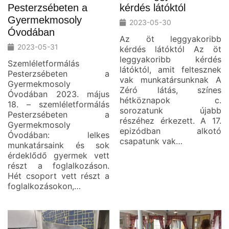
Pesterzsébeten a
kérdés látóktól
Gyermekmosoly
2023-05-30
Óvodában
Az öt leggyakoribb
2023-05-31
kérdés látóktól Az öt
leggyakoribb kérdés
Szemléletformálás
látóktól, amit feltesznek
Pesterzsébeten a
vak munkatársunknak A
Gyermekmosoly
Zéró látás, színes
Óvodában 2023. május
hétköznapok c.
18. – szemléletformálás
sorozatunk újabb
Pesterzsébeten a
részéhez érkezett. A 17.
Gyermekmosoly
epizódban alkotó
Óvodában: lelkes
csapatunk vak…
munkatársaink és sok
érdeklődő gyermek vett
részt a foglalkozáson.
Hét csoport vett részt a
foglalkozásokon,…