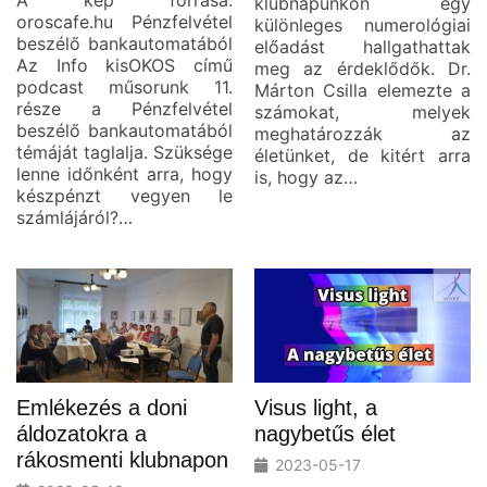
A kép forrása:
klubnapunkon egy
oroscafe.hu Pénzfelvétel
különleges numerológiai
beszélő bankautomatából
előadást hallgathattak
Az Info kisOKOS című
meg az érdeklődők. Dr.
podcast műsorunk 11.
Márton Csilla elemezte a
része a Pénzfelvétel
számokat, melyek
beszélő bankautomatából
meghatározzák az
témáját taglalja. Szüksége
életünket, de kitért arra
lenne időnként arra, hogy
is, hogy az…
készpénzt vegyen le
számlájáról?…
Emlékezés a doni
Visus light, a
áldozatokra a
nagybetűs élet
rákosmenti klubnapon
2023-05-17