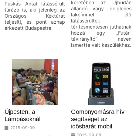
keretében az Újbudán
Puskás Antal látássérült
állandó vagy ideiglenes
túrázó is, aki jelenleg az
lakcímmel élő
Országos Kéktúrát
látássérültek
teljesíti, és pont aznap
térítésmentesen juthatnak
érkezett Budapestre.
hozzá egy „Futár-
távirányító” néven
ismertté vált készülékhez.
Újpesten, a
Gombnyomásra hív
Lámpásoknál
segítséget az
idősbarát mobil
2015-09-09
2015-09-08