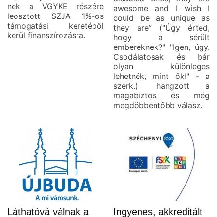
nek a VGYKE részére
awesome and I wish I
leosztott SZJA 1%-os
could be as unique as
támogatási keretéből
they are” ("Úgy érted,
kerül finanszírozásra.
hogy a sérült
embereknek?" "Igen, úgy.
Csodálatosak és bár
olyan különleges
lehetnék, mint ők!" - a
szerk.), hangzott a
magabiztos és még
megdöbbentőbb válasz.
Láthatóvá válnak a
Ingyenes, akkreditált