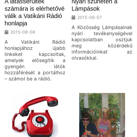
A látássérültek
Nyári szüneten a
számára is elérhetővé
Lámpások
válik a Vatikáni Rádió
2015-08-07
honlapja
A Közösség Lámpásainak
2015-08-08
nyári tevékenységével
kapcsolatban osztjuk
A Vatikáni Rádió
meg közérdekű
honlapjához újabb
információinkat az
linkeket kapcsoltak,
olvasókkal.
amelyek elősegítik a
gyengén látók
hozzáférését a portálhoz
– számol be a rádió.