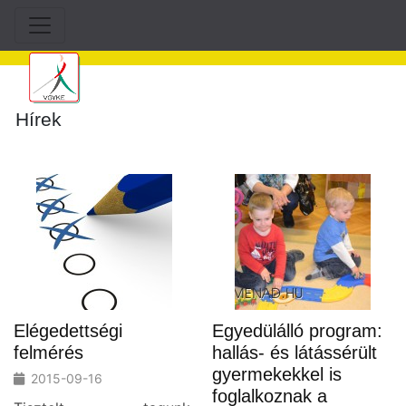
Hírek
Elégedettségi
Egyedülálló program:
felmérés
hallás- és látássérült
gyermekekkel is
2015-09-16
foglalkoznak a