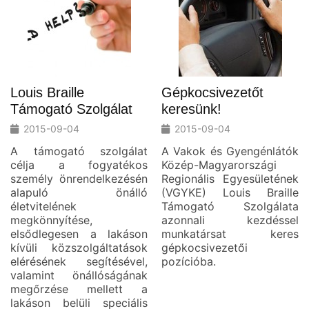
Louis Braille
Gépkocsivezetőt
Támogató Szolgálat
keresünk!
2015-09-04
2015-09-04
A támogató szolgálat
A Vakok és Gyengénlátók
célja a fogyatékos
Közép-Magyarországi
személy önrendelkezésén
Regionális Egyesületének
alapuló önálló
(VGYKE) Louis Braille
életvitelének
Támogató Szolgálata
megkönnyítése,
azonnali kezdéssel
elsődlegesen a lakáson
munkatársat keres
kívüli közszolgáltatások
gépkocsivezetői
elérésének segítésével,
pozícióba.
valamint önállóságának
megőrzése mellett a
lakáson belüli speciális