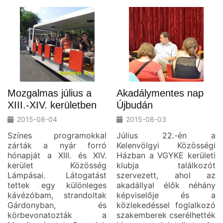
Mozgalmas július a
Akadálymentes nap
XIII.-XIV. kerületben
Újbudán
2015-08-04
2015-08-03
Színes programokkal
Július 22.-én a
zárták a nyár forró
Kelenvölgyi Közösségi
hónapját a XIII. és XIV.
Házban a VGYKE kerületi
kerület Közösség
klubja találkozót
Lámpásai. Látogatást
szervezett, ahol az
tettek egy különleges
akadállyal élők néhány
kávézóbam, strandoltak
képviselője és a
Gárdonyban, és
közlekedéssel foglalkozó
körbevonatozták a
szakemberek cserélhették