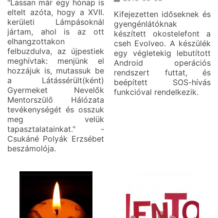
"Lassan már egy hónap is
eltelt azóta, hogy a XVII.
Kifejezetten időseknek és
kerületi Lámpásoknál
gyengénlátóknak
jártam, ahol is az ott
készített okostelefont a
elhangzottakon
cseh Evolveo. A készülék
felbuzdulva, az újpestiek
egy végletekig lebutított
meghívtak: menjünk el
Android operációs
hozzájuk is, mutassuk be
rendszert futtat, és
a Látássérült(ként)
beépített SOS-hívás
Gyermeket Nevelők
funkcióval rendelkezik.
Mentorszülő Hálózata
tevékenységét és osszuk
meg velük
tapasztalatainkat." -
Csukáné Polyák Erzsébet
beszámolója.