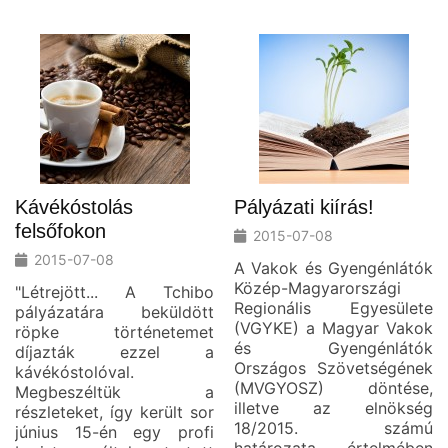
Kávékóstolás
Pályázati kiírás!
felsőfokon
2015-07-08
2015-07-08
A Vakok és Gyengénlátók
Közép-Magyarországi
"Létrejött... A Tchibo
Regionális Egyesülete
pályázatára beküldött
(VGYKE) a Magyar Vakok
röpke történetemet
és Gyengénlátók
díjazták ezzel a
Országos Szövetségének
kávékóstolóval.
(MVGYOSZ) döntése,
Megbeszéltük a
illetve az elnökség
részleteket, így került sor
18/2015. számú
június 15-én egy profi