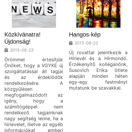
Közkívánatra!
Hangos-kép
Újdonság!
2015-08-23
2015-08-23
Új rovattal jelentkezik a
Hírlevél és a Hírmondó.
Örömmel értesítjük
Érzékenyítő kolléganőnk,
Önöket, hogy a VGYKE új
Susovich Erika ötlete
szolgáltatással áll tagjai
alapján minden héten
és az érdeklődők
egy-egy festményt
rendelkezésére. A
mutatunk be szavakkal.
közgyűlésen
megfogalmazódott az
igény, hogy a
számítógéppel nem
rendelkező tagjainknak
nagy segítség lenne, ha a
hírlevelet, illetve az egyéb
információkat emberi