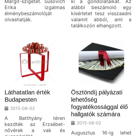
Margit-szigetet. Susovich
ki a gondolataikat. Az
Erika izgalmas
alábbi beszámoló egy
élménybeszámolóját
kísérletet tesz visszaadni
olvashatják.
valamit abból, ami a
találkozón elhangzott.
Láthatatlan érték
Ösztöndíj pályázati
Budapesten
lehetőség
fogyatékossággal élő
2015-08-02
hallgatók számára
A Batthyány téren
2015-08-02
kezdték az Erzsébet-
nővérek a vak és
Augusztus 16-ig lehet