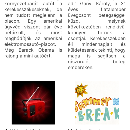
környezetbarát autót a
ad!” Ganyi Károly, a 31
kerekesszékeseknek, de
éves fiatalember
nem tudott megjelenni a
üvegcsont betegséggel
piacon. Egy amerikai
küzd, melynek
ügyvéd viszont pár éve
következtében rendkívül
betársult, és most
könnyen törnek a
meghódítják az amerikai
csontjai. Kerekesszékben
elektromosautó-piacot.
éli mindennapjait és
Még Barack Obama is
küldetésének tekinti, hogy
rajong a mini autóért.
maga is segítsen a
rászoruló, beteg
embereken.