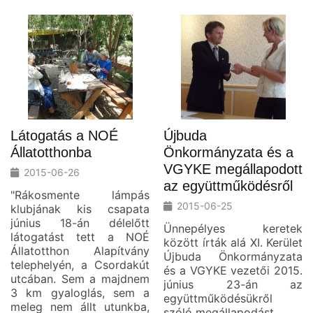
Látogatás a NOÉ
Újbuda
Állatotthonba
Önkormányzata és a
VGYKE megállapodott
2015-06-26
az együttműködésről
"Rákosmente lámpás
2015-06-25
klubjának kis csapata
június 18-án délelőtt
Ünnepélyes keretek
látogatást tett a NOÉ
között írták alá XI. Kerület
Állatotthon Alapítvány
Újbuda Önkormányzata
telephelyén, a Csordakút
és a VGYKE vezetői 2015.
utcában. Sem a majdnem
június 23-án az
3 km gyaloglás, sem a
együttműködésükről
meleg nem állt utunkba,
szóló megállapodást.