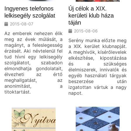
Ingyenes telefonos
Új célok a XIX.
lelkisegély szolgálat
kerületi klub háza
táján
2015-08-07
2015-08-06
Az emberek nehezen élik
meg az évek múlását, a
Serény munka előzte meg
magányt, a feleslegesség
a XIX. kerület klubnapját.
érzését. Aki névtelenül fel
A meghívók, kísérőlevelek
tud hívni egy lelkisegély
elkészítése, kipostázása
szolgálatot, szabadon
és a szükséges
elmondhatja gondolatait,
élelmiszerek, innivalók és
élvezheti az értő
egyéb használati tárgyak
meghallgatást, az
beszerzése után
anonimitást, a
izgatottan vártuk a nagy
titoktartást.
napot.