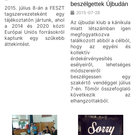
beszélgettek Újbudán
2015. július 8-án a FESZT
2015-07-28
tagszervezeteként egy
tájékoztatón jártunk, ahol
Az újbudai klub a kánikula
a 2014 és 2020 közti
miatt létszámban igen
Európai Uniós forrásokról
megfogyatkozva
kaptunk egy szűkebb
találkozott abból a célból,
áttekintést.
hogy az egyéni és
kollektív
érdekérvényesítés
esélyeiről, lehetséges
módszereiről
beszélgessen egy
szakértő vendéggel július
7-én. Tömör összefoglaló
következik az
elhangzottakból.