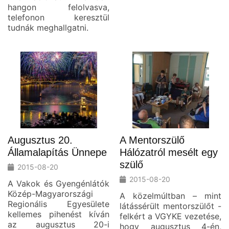
hangon felolvasva,
telefonon keresztül
tudnák meghallgatni.
Augusztus 20.
A Mentorszülő
Államalapítás Ünnepe
Hálózatról mesélt egy
szülő
2015-08-20
2015-08-20
A Vakok és Gyengénlátók
Közép-Magyarországi
A közelmúltban – mint
Regionális Egyesülete
látássérült mentorszülőt -
kellemes pihenést kíván
felkért a VGYKE vezetése,
az augusztus 20-i
hogy augusztus 4-én,