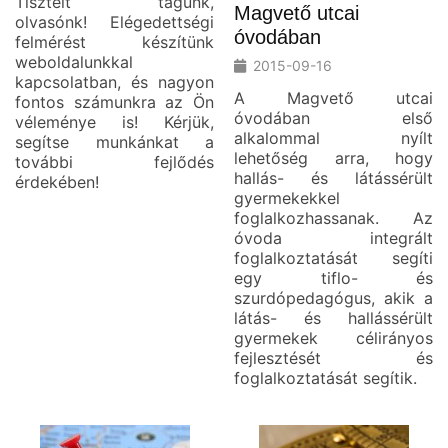
Tisztelt tagunk,
Magvető utcai
olvasónk! Elégedettségi
óvodában
felmérést készítünk
weboldalunkkal
2015-09-16
kapcsolatban, és nagyon
A Magvető utcai
fontos számunkra az Ön
óvodában első
véleménye is! Kérjük,
alkalommal nyílt
segítse munkánkat a
lehetőség arra, hogy
további fejlődés
hallás- és látássérült
érdekében!
gyermekekkel
foglalkozhassanak. Az
óvoda integrált
foglalkoztatását segíti
egy tiflo- és
szurdópedagógus, akik a
látás- és hallássérült
gyermekek célirányos
fejlesztését és
foglalkoztatását segítik.