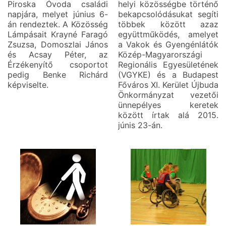
Piroska Óvoda családi
helyi közösségbe történő
napjára, melyet június 6-
bekapcsolódásukat segíti
án rendeztek. A Közösség
többek között azaz
Lámpásait Krayné Faragó
együttműködés, amelyet
Zsuzsa, Domoszlai János
a Vakok és Gyengénlátók
és Acsay Péter, az
Közép-Magyarországi
Érzékenyítő csoportot
Regionális Egyesületének
pedig Benke Richárd
(VGYKE) és a Budapest
képviselte.
Főváros XI. Kerület Újbuda
Önkormányzat vezetői
ünnepélyes keretek
között írtak alá 2015.
júnis 23-án.