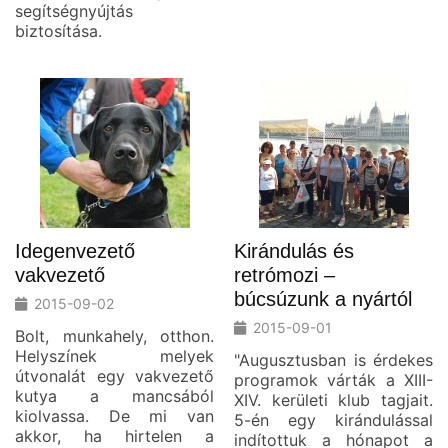
segítségnyújtás
biztosítása.
Idegenvezető
Kirándulás és
vakvezető
retrómozi –
búcsúzunk a nyártól
2015-09-02
2015-09-01
Bolt, munkahely, otthon.
Helyszínek melyek
"Augusztusban is érdekes
útvonalát egy vakvezető
programok várták a XIII-
kutya a mancsából
XIV. kerületi klub tagjait.
kiolvassa. De mi van
5-én egy kirándulással
akkor, ha hirtelen a
indítottuk a hónapot a