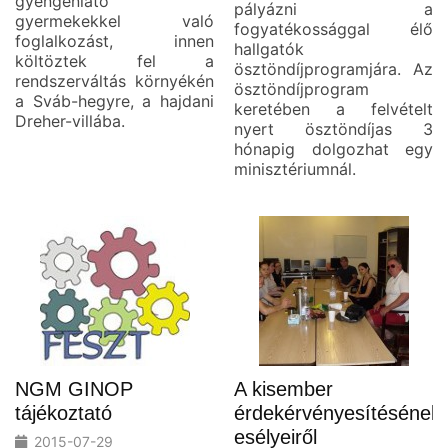
gyengénlátó
pályázni a
gyermekekkel való
fogyatékossággal élő
foglalkozást, innen
hallgatók
költöztek fel a
ösztöndíjprogramjára. Az
rendszerváltás környékén
ösztöndíjprogram
a Sváb-hegyre, a hajdani
keretében a felvételt
Dreher-villába.
nyert ösztöndíjas 3
hónapig dolgozhat egy
minisztériumnál.
NGM GINOP
A kisember
tájékoztató
érdekérvényesítésének
esélyeiről
2015-07-29