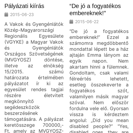
Pályázati kiírás
“De jó a fogyatékos
embereknek!”
2015-06-23
2015-06-22
A Vakok és Gyengénlátók
Közép-Magyarországi
"De jó a fogyatékos
Regionális Egyesülete
embereknek!” Ezzel a
(VGYKE) a Magyar Vakok
számomra megdöbbentő
és Gyengénlátók
mondattal lépett be a ház
Országos Szövetségének
ajtaján Emma lányom az
(MVGYOSZ) döntése,
egyik napon. Nem
illetve az elnökség
akartam hinni a fülemnek.
15/2015. számú
Gondoltam, csak valami
határozata értelmében
félreértés lehetett,
pályázatot ír ki az
esetleg összekeverte a
egyesület rendes tagjai
fogyatékos szót,
részére életvitelt
valamilyen másik magyar
megkönnyítő
szóval. Nem először
segédeszközök
fordulna vele elő. Gyorsan
beszerzésének
vissza is kérdeztem
támogatására. A pályázat
angolul: „Did you mean
keretösszege 700000,-
disabled people?” "Yes,
Ft, amely az MVGYOSZ-
disabled ones, they are