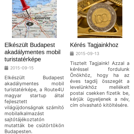
Elkészült Budapest
Kérés Tagjainkhoz
akadálymentes mobil
2015-09-13
turistatérképe
Tisztelt Tagjaink! Azzal a
2015-09-15
kéréssel fordulunk
Önökhöz, hogy ha az
Elkészült Budapest
éves tagdíj összegét a
akadálymentes mobil
levelünkhöz mellékelt
turistatérképe, a Route4U
postai csekken fizetik be,
magyar startup által
kérjük ügyeljenek a név,
fejlesztett
cím olvasható kitöltésére.
világújdonságnak számító
mobilalkalmazást
sajtótájékoztatón
mutatták be csütörtökön
Budapesten.