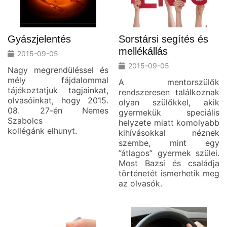
Gyászjelentés
Sorstársi segítés és
mellékállás
2015-09-05
2015-09-05
Nagy megrendüléssel és
mély fájdalommal
A mentorszülők
tájékoztatjuk tagjainkat,
rendszeresen találkoznak
olvasóinkat, hogy 2015.
olyan szülőkkel, akik
08. 27-én Nemes
gyermekük speciális
Szabolcs
helyzete miatt komolyabb
kollégánk elhunyt.
kihívásokkal néznek
szembe, mint egy
”átlagos” gyermek szülei.
Most Bazsi és családja
történetét ismerhetik meg
az olvasók.