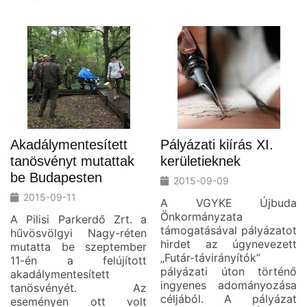
Akadálymentesített
Pályázati kiírás XI.
tanösvényt mutattak
kerületieknek
be Budapesten
2015-09-09
2015-09-11
A VGYKE Újbuda
Önkormányzata
A Pilisi Parkerdő Zrt. a
támogatásával pályázatot
hűvösvölgyi Nagy-réten
hirdet az úgynevezett
mutatta be szeptember
„Futár-távirányítók”
11-én a felújított
pályázati úton történő
akadálymentesített
ingyenes adományozása
tanösvényét. Az
céljából. A pályázat
eseményen ott volt