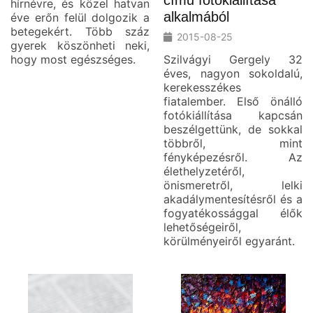
című fotókiállítása
hírnévre, és közel hatvan
alkalmából
éve erőn felül dolgozik a
betegekért. Több száz
2015-08-25
gyerek köszönheti neki,
hogy most egészséges.
Szilvágyi Gergely 32
éves, nagyon sokoldalú,
kerekesszékes
fiatalember. Első önálló
fotókiállítása kapcsán
beszélgettünk, de sokkal
többről, mint
fényképezésről. Az
élethelyzetéről,
önismeretről, lelki
akadálymentesítésről és a
fogyatékossággal élők
lehetőségeiről,
körülményeiről egyaránt.