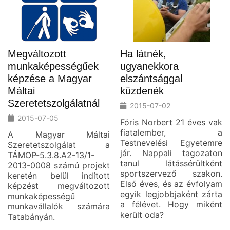
Megváltozott
Ha látnék,
munkaképességűek
ugyanekkora
képzése a Magyar
elszántsággal
Máltai
küzdenék
Szeretetszolgálatnál
2015-07-02
2015-07-05
Fóris Norbert 21 éves vak
fiatalember, a
A Magyar Máltai
Testnevelési Egyetemre
Szeretetszolgálat a
jár. Nappali tagozaton
TÁMOP-5.3.8.A2-13/1-
tanul látássérültként
2013-0008 számú projekt
sportszervező szakon.
keretén belül indított
Első éves, és az évfolyam
képzést megváltozott
egyik legjobbjaként zárta
munkaképességű
a félévet. Hogy miként
munkavállalók számára
került oda?
Tatabányán.