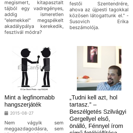
megismert, kitapasztalt
festői Szentendrére,
tájból egy vadregényes,
ahova az újpesti tagokkal
addig ismeretlen
közösen látogattunk el." -
"elemekkel" megspékelt
Susovich Erika
akadálypálya kerekedik,
beszámolója.
fesztivál módra?
Mint a legfinomabb
„Tudni kell azt, hol
hangszerjáték
tartasz.” –
Beszélgetés Szilvágyi
2015-08-27
Gergellyel első,
Nem vágyik sem
önálló, Fénnyel írom
meggazdagodásra, sem