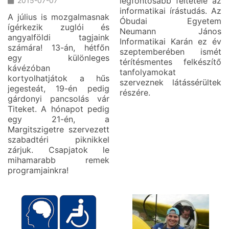
legfontosabb feltétele az
2015-07-07
informatikai írástudás. Az
A július is mozgalmasnak
Óbudai Egyetem
ígérkezik zuglói és
Neumann János
angyalföldi tagjaink
Informatikai Karán ez év
számára! 13-án, hétfőn
szeptemberében ismét
egy különleges
térítésmentes felkészítő
kávézóban
tanfolyamokat
kortyolhatjátok a hűs
szerveznek látássérültek
jegesteát, 19-én pedig
részére.
gárdonyi pancsolás vár
Titeket. A hónapot pedig
egy 21-én, a
Margitszigetre szervezett
szabadtéri piknikkel
zárjuk. Csapjatok le
mihamarabb remek
programjainkra!