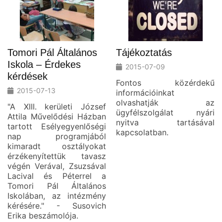
Tomori Pál Általános
Tájékoztatás
Iskola – Érdekes
2015-07-09
kérdések
Fontos közérdekű
2015-07-13
információinkat
olvashatják az
"A XIII. kerületi József
ügyfélszolgálat nyári
Attila Művelődési Házban
nyitva tartásával
tartott Esélyegyenlőségi
kapcsolatban.
nap programjából
kimaradt osztályokat
érzékenyítettük tavasz
végén Verával, Zsuzsával
Lacival és Péterrel a
Tomori Pál Általános
Iskolában, az intézmény
kérésére." - Susovich
Erika beszámolója.