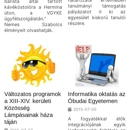
határozata értelmében
barista által tartott
tanulmányi támogatás
kávékóstolóra a Hermina
pályázatot ír ki az
úton, a VGYKE
egyesület kiskorú tanulói
ügyfélszolgálatán."
részére.
Nemes Szabolcs
élményeit olvashatják.
Változatos programok
Informatika oktatás az
a XIII-XIV. kerületi
Óbudai Egyetemen
Közösség
2015-07-05
Lámpásainak háza
A fogyatékkal élők
táján
integrációjának egyik