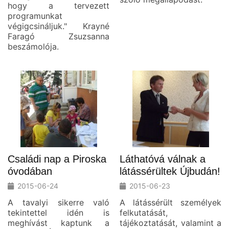
hogy a tervezett
programunkat
végigcsináljuk." Krayné
Faragó Zsuzsanna
beszámolója.
Családi nap a Piroska
Láthatóvá válnak a
óvodában
látássérültek Újbudán!
2015-06-24
2015-06-23
A tavalyi sikerre való
A látássérült személyek
tekintettel idén is
felkutatását,
meghívást kaptunk a
tájékoztatását, valamint a