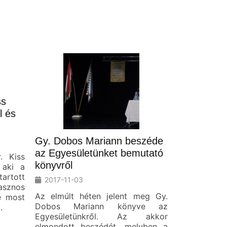
ss
l és
Gy. Dobos Mariann beszéde
az Egyesületünket bemutató
. Kiss
könyvről
 aki a
tartott
2017-11-03
sznos
Az elmúlt héten jelent meg Gy.
e most
Dobos Mariann könyve az
.
Egyesületünkről. Az akkor
elmondott beszédét, melyben a