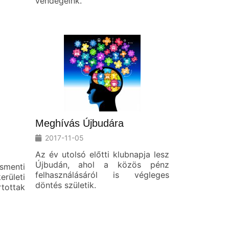
vendégeink.
Meghívás Újbudára
2017-11-05
Az év utolsó előtti klubnapja lesz
Újbudán, ahol a közös pénz
menti
felhasználásáról is végleges
leti
döntés születik.
ottak