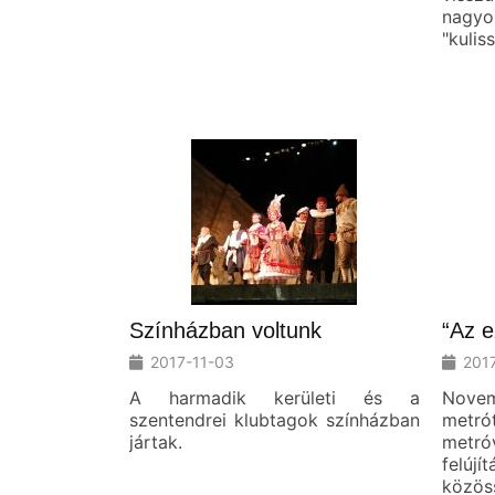
nag
"kulis
Színházban voltunk
“Az e
2017-11-03
201
A harmadik kerületi és a
Novem
szentendrei klubtagok színházban
metr
jártak.
metró
felúj
közö