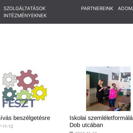
SZOLGÁLTATÁSOK
PARTNEREINK
ADOM
INTÉZMÉNYEKNEK
ívás beszélgetésre
Iskolai szemléletformálá
Dob utcában
-11-12