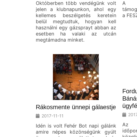
Októberben több vendégünk volt
A f
jelen a klubnapunkon, ahol egy
támog
kellemes beszélgetés keretein
a FESZ
belül megtudtuk, hogyan kell
használni egy gázsprayt abban az
esetben ha valaki az utcán
megtámadna minket.
Fordu
Báná
ügyfé
Rákosmente ünnepi gálaestje
2017
2017-11-11
Az E
Idén is volt Fehér Bot napi gálánk
időp
amire népes közönségünk gyúlt
közel