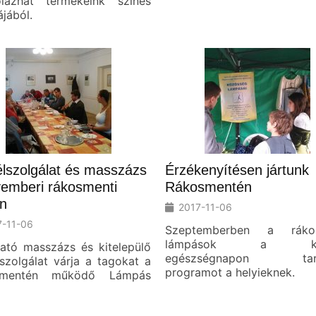
lázhat termékeink színes
ájából.
lszolgálat és masszázs
Érzékenyítésen jártunk
vemberi rákosmenti
Rákosmentén
n
2017-11-06
7-11-06
Szeptemberben a rákos
lámpások a kerü
ató masszázs és kitelepülő
egészségnapon tart
szolgálat várja a tagokat a
programot a helyieknek.
smentén működő Lámpás