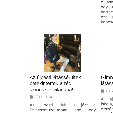
olvas
egy 
narrá
ezt i
kapcso
Az újpesti látássérültek
Gimn
betekintettek a régi
látás
színészek világába!
201
2017-11-08
A Haj
Iskola
Az újpesti klub is járt a
ors
Színészmúzeumban, ahol egy