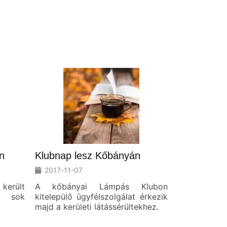
n
Klubnap lesz Kőbányán
2017-11-07
került
A kőbányai Lámpás Klubon
t, sok
kitelepülő ügyfélszolgálat érkezik
majd a kerületi látássérültekhez.