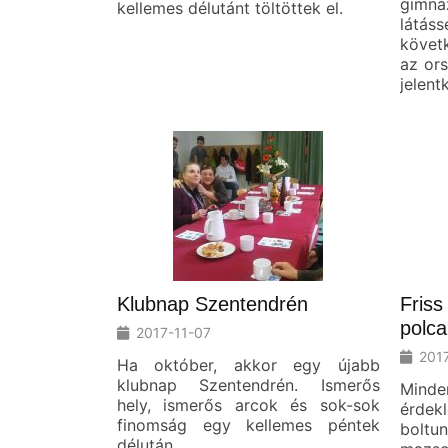
gimn
kellemes délutánt töltöttek el.
látás
követ
az ors
jelent
Klubnap Szentendrén
Friss
polca
2017-11-07
201
Ha október, akkor egy újabb
klubnap Szentendrén. Ismerős
Mind
hely, ismerős arcok és sok-sok
érdekl
finomság egy kellemes péntek
bolt
délután.