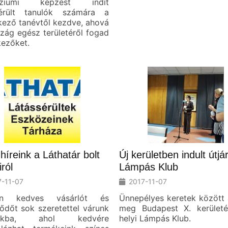
áziumi képzést indít
sérült tanulók számára a
kező tanévtől kezdve, ahová
zág egész területéről fogad
kezőket.
 híreink a Láthatár bolt
Új kerületben indult útjá
iról
Lámpás Klub
7-11-07
2017-11-07
en kedves vásárlót és
Ünnepélyes keretek között 
ődőt sok szeretettel várunk
meg Budapest X. kerület
unkba, ahol kedvére
helyi Lámpás Klub.