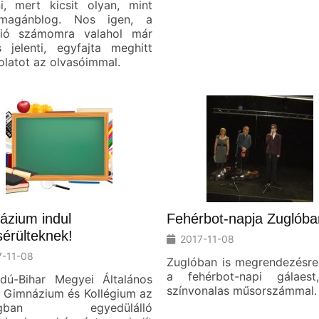
ni, mert kicsit olyan, mint
magánblog. Nos igen, a
ció számomra valahol már
s jelenti, egyfajta meghitt
latot az olvasóimmal.
ázium indul
Fehérbot-napja Zuglóba
sérülteknek!
2017-11-08
7-11-08
Zuglóban is megrendezésre 
a fehérbot-napi gálaes
dú-Bihar Megyei Általános
színvonalas műsorszámmal.
, Gimnázium és Kollégium az
zágban egyedülálló