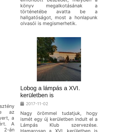
könyv megalkotásának a
történetébe avatta be a
hallgatóságot, most a honlapunk
olvasói is megismerhetik.
Lobog a lámpás a XVI.
kerületben is
2017-11-02
ztény
de az
Nagy örömmel tudatjuk, hogy
ert, a
ismét egy új kerületben indult el a
ért. A
Lámpás Klub szervezése.
 2-án
Hamarosan a XVI. kerületben is