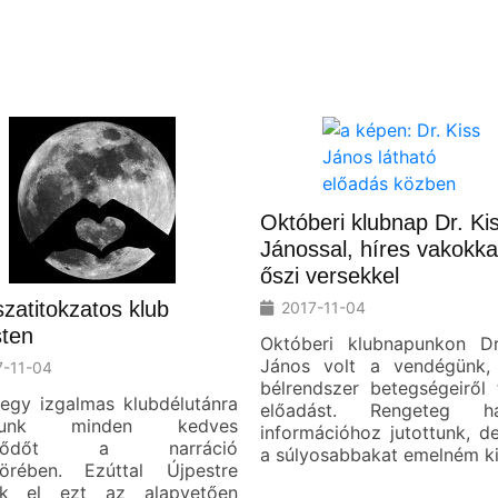
Októberi klubnap Dr. Ki
Jánossal, híres vakokka
őszi versekkel
szatitokzatos klub
2017-11-04
sten
Októberi klubnapunkon Dr
János volt a vendégünk,
7-11-04
bélrendszer betegségeiről 
 egy izgalmas klubdélutánra
előadást. Rengeteg ha
tálunk minden kedves
információhoz jutottunk, d
eklődőt a narráció
a súlyosabbakat emelném ki
örében. Ezúttal Újpestre
ük el ezt az alapvetően