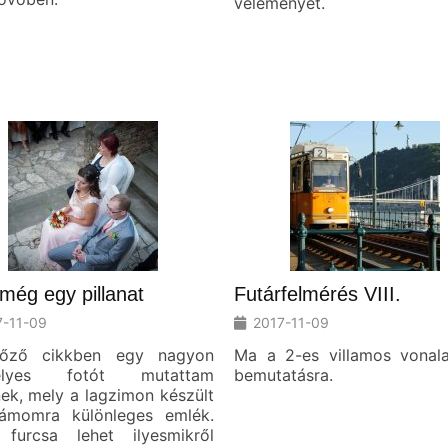
véleményét.
ég egy pillanat
Futárfelmérés VIII.
7-11-09
2017-11-09
lőző cikkben egy nagyon
Ma a 2-es villamos vonala
élyes fotót mutattam
bemutatásra.
ek, mely a lagzimon készült
ámomra különleges emlék.
 furcsa lehet ilyesmikről