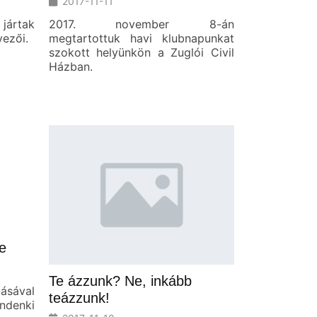
2017-11-11
 jártak
2017. november 8-án
vezői.
megtartottuk havi klubnapunkat
szokott helyünkön a Zuglói Civil
Házban.
e
Te ázzunk? Ne, inkább
sával
teázzunk!
ndenki