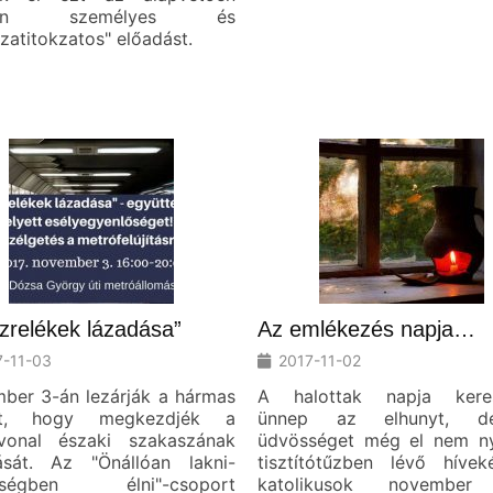
yon személyes és
szatitokzatos" előadást.
zrelékek lázadása”
Az emlékezés napja…
7-11-03
2017-11-02
ber 3-án lezárják a hármas
A halottak napja keres
ót, hogy megkezdjék a
ünnep az elhunyt, 
vonal északi szakaszának
üdvösséget még el nem ny
ítását. Az "Önállóan lakni-
tisztítótűzben lévő hívek
sségben élni"-csoport
katolikusok november