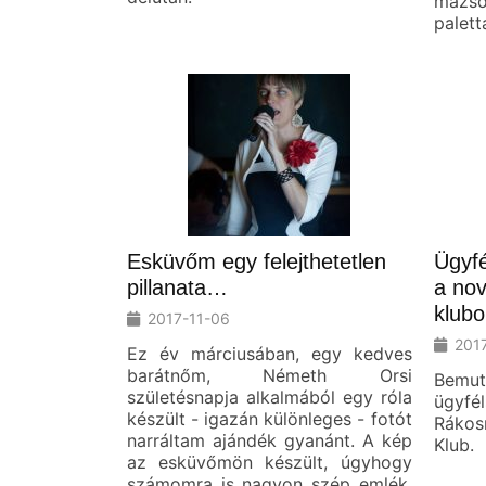
mazso
palett
Esküvőm egy felejthetetlen
Ügyfé
pillanata…
a no
klubo
2017-11-06
201
Ez év márciusában, egy kedves
barátnőm, Németh Orsi
Bemut
születésnapja alkalmából egy róla
ügyfél
készült - igazán különleges - fotót
Ráko
narráltam ajándék gyanánt. A kép
Klub.
az esküvőmön készült, úgyhogy
számomra is nagyon szép emlék.