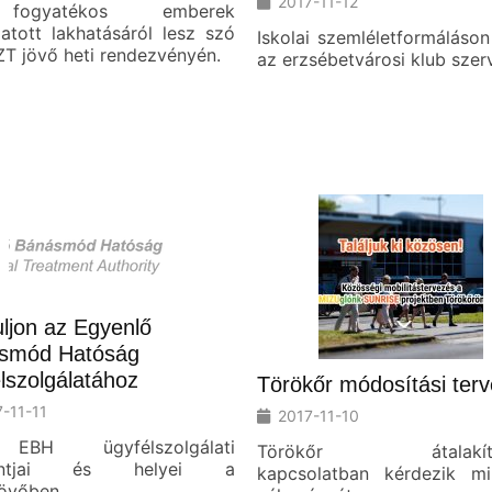
2017-11-12
ogyatékos emberek
atott lakhatásáról lesz szó
Iskolai szemléletformáláson
T jövő heti rendezvényén.
az erzsébetvárosi klub szer
ljon az Egyenlő
smód Hatóság
lszolgálatához
Törökőr módosítási terv
-11-11
2017-11-10
BH ügyfélszolgálati
Törökőr átalakítá
ontjai és helyei a
kapcsolatban kérdezik mi
jövőben.