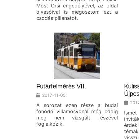
Most Orsi engedélyével, az oldal
olvasóival is megosztom ezt a
csodás pillanatot.
Futárfelmérés VII.
Kulis
Újpe
2017-11-05
201
A sorozat ezen része a budai
fonódó villamosvonal még eddig
Ismét
meg nem vizsgált részével
invi
foglalkozik.
érd
témak
vissz