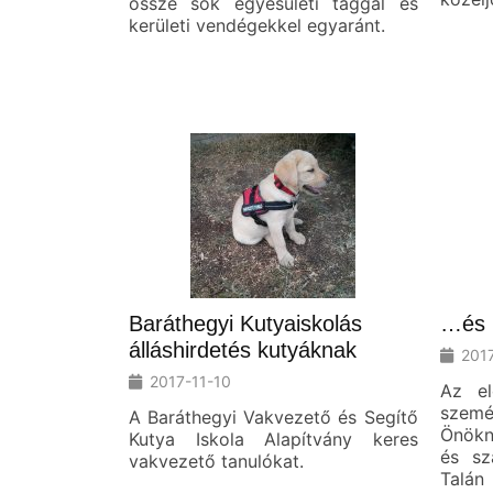
össze sok egyesületi taggal és
kerületi vendégekkel egyaránt.
Baráthegyi Kutyaiskolás
…és m
álláshirdetés kutyáknak
201
2017-11-10
Az e
szem
A Baráthegyi Vakvezető és Segítő
Önökn
Kutya Iskola Alapítvány keres
és sz
vakvezető tanulókat.
Talán