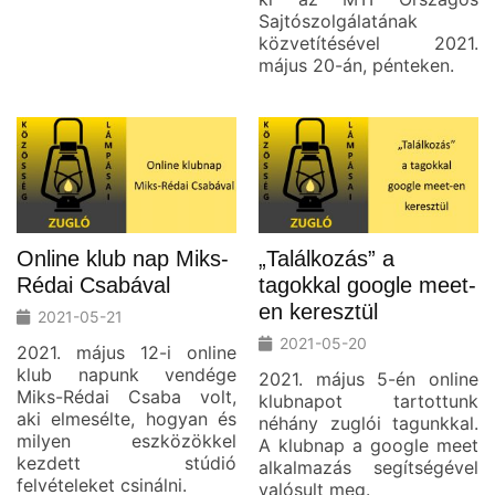
Sajtószolgálatának
közvetítésével 2021.
május 20-án, pénteken.
Online klub nap Miks-
„Találkozás” a
Rédai Csabával
tagokkal google meet-
en keresztül
2021-05-21
2021-05-20
2021. május 12-i online
klub napunk vendége
2021. május 5-én online
Miks-Rédai Csaba volt,
klubnapot tartottunk
aki elmesélte, hogyan és
néhány zuglói tagunkkal.
milyen eszközökkel
A klubnap a google meet
kezdett stúdió
alkalmazás segítségével
felvételeket csinálni.
valósult meg.