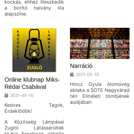
kockás, ehhez illeszkedik
a borító halvány lila
alapszíne.
Narráció
2021-05-10
Online klubnap Miks-
Hincz Gyula ólomüveg
Rédai Csabával
ablaka a SOTE Nagyvárad
2021-05-10
téri Elméleti tömbjének
aulájában
Kedves Tagok,
Érdeklődők!
A Közösség Lámpásai
Zuglói Látássérültek
klubja Facebook oldalán