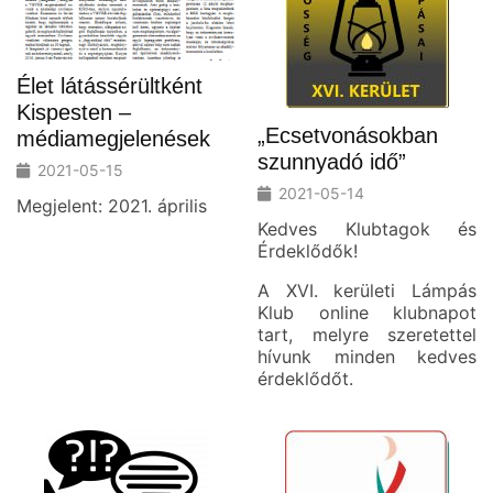
Élet látássérültként
Kispesten –
„Ecsetvonásokban
médiamegjelenések
szunnyadó idő”
2021-05-15
2021-05-14
Megjelent: 2021. április
Kedves Klubtagok és
Érdeklődők!
A XVI. kerületi Lámpás
Klub online klubnapot
tart, melyre szeretettel
hívunk minden kedves
érdeklődőt.