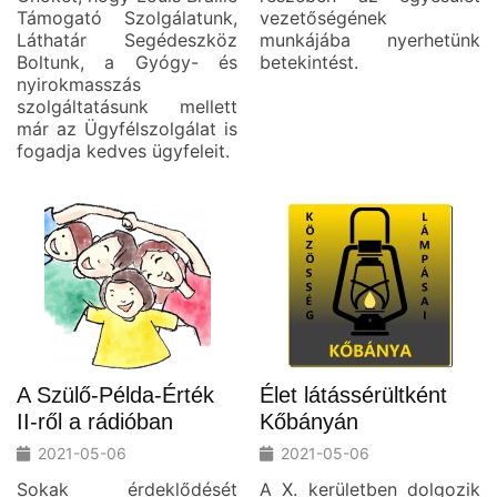
Támogató Szolgálatunk,
vezetőségének
Láthatár Segédeszköz
munkájába nyerhetünk
Boltunk, a Gyógy- és
betekintést.
nyirokmasszás
szolgáltatásunk mellett
már az Ügyfélszolgálat is
fogadja kedves ügyfeleit.
A Szülő-Példa-Érték
Élet látássérültként
II-ről a rádióban
Kőbányán
2021-05-06
2021-05-06
Sokak érdeklődését
A X. kerületben dolgozik