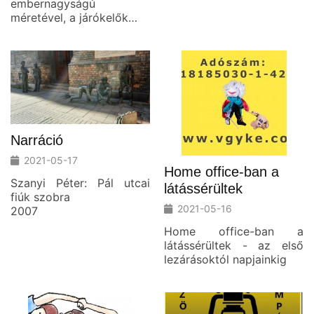
embernagyságú
méretével, a járókelők…
Narráció
2021-05-17
Home office-ban a
Szanyi Péter: Pál utcai
látássérültek
fiúk szobra
2021-05-16
2007
Home office-ban a
látássérültek - az első
lezárásoktól napjainkig