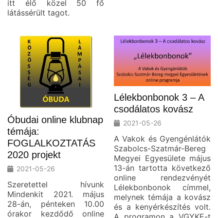
itt élő közel 50 fő
látássérült tagot.
Lélekbonbonok 3 – A
csodálatos kovász
Óbudai online klubnap
2021-05-26
témája:
A Vakok és Gyengénlátók
FOGLALKOZTATÁS
Szabolcs-Szatmár-Bereg
2020 projekt
Megyei Egyesülete május
13-án tartotta következő
2021-05-26
online rendezvényét
Szeretettel hívunk
Lélekbonbonok címmel,
Mindenkit 2021. május
melynek témája a kovász
28-án, pénteken 10.00
és a kenyérkészítés volt.
órakor kezdődő online
A programon a VGYKE-t