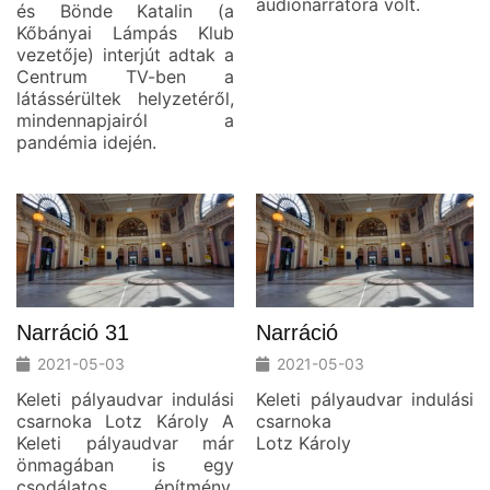
audionarrátora volt.
és Bönde Katalin (a
Kőbányai Lámpás Klub
vezetője) interjút adtak a
Centrum TV-ben a
látássérültek helyzetéről,
mindennapjairól a
pandémia idején.
Narráció 31
Narráció
2021-05-03
2021-05-03
Keleti pályaudvar indulási
Keleti pályaudvar indulási
csarnoka Lotz Károly A
csarnoka
Keleti pályaudvar már
Lotz Károly
önmagában is egy
csodálatos építmény.