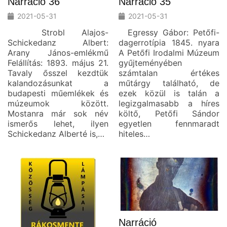
Narráció 36
Narráció 35
2021-05-31
2021-05-31
Strobl Alajos-
Egressy Gábor: Petőfi-
Schickedanz Albert:
dagerrotípia 1845. nyara
Arany János-emlékmű
A Petőfi Irodalmi Múzeum
Felállítás: 1893. május 21.
gyűjteményében
Tavaly ősszel kezdtük
számtalan értékes
kalandozásunkat a
műtárgy található, de
budapesti műemlékek és
ezek közül is talán a
múzeumok között.
legizgalmasabb a híres
Mostanra már sok név
költő, Petőfi Sándor
ismerős lehet, ilyen
egyetlen fennmaradt
Schickedanz Alberté is,…
hiteles…
Narráció