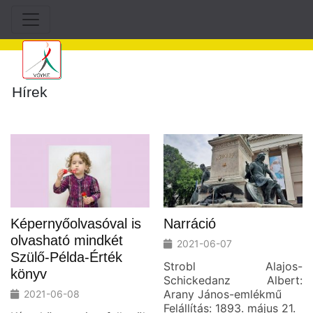
Hírek
Képernyőolvasóval is
Narráció
olvasható mindkét
2021-06-07
Szülő-Példa-Érték
Strobl Alajos-
könyv
Schickedanz Albert:
Arany János-emlékmű
2021-06-08
Felállítás: 1893. május 21.