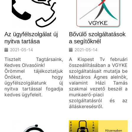
Az ügyfélszolgálat új
Bővülő szolgáltatások
nyitva tartása
a segítőknél
2021-05-14
2021-05-14
Tisztelt Tagtársaink,
A Kispest Tv februári
Kedves Olvasóink!
összeállításában a VGYKE
Örömmel tájékoztatjuk
szolgáltatásait mutatja be
Önöket, hogy
Mészáros Ágnes alelnök,
ügyfélszolgálatunk új
valamint Házi Tamás
nyitva tartással fogadja
szakmai vezető beszél a
kedves ügyfeleit.
munkaerő-piaci
szolgáltatásról és az
álláskeresésről.