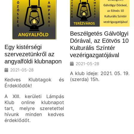
Beszélgetés Gálvölgyi
Dórával, az Eötvös 10
Egy kistérségi
Kulturális Színtér
szervezetünkről az
vezérigazgatójával
angyalföldi klubnapon
2021-05-28
2021-05-28
A klub ideje: 2021. 05. 19.
(szerda) 15h.
Kedves Klubtagok és
Érdeklődők!
A XIII. kerületi Lámpás
Klub online klubnapot
tart, melyre szeretettel
hívunk minden kedves
érdeklődőt.