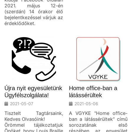
2021. május 12-én
(szerdán) 14 órakor élő
bejelentkezéssel várjuk az
érdeklődőket.
Újra nyit egyesületünk
Home office-ban a
Ügyfélszolgálata!
látássérültek
2021-05-07
2021-05-06
Tisztelt Tagtársaink,
A VGYKE "Home office-
Kedves Olvasóink!
ban a látássérültek" című
Örömmel tájékoztatjuk
sorozatának első
Önöket, hogy Louis Braille
részében az egyesület