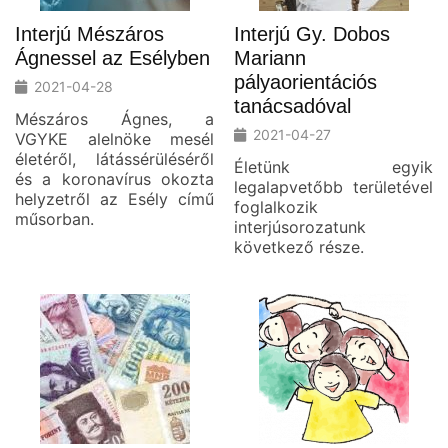
Interjú Mészáros
Interjú Gy. Dobos
Ágnessel az Esélyben
Mariann
pályaorientációs
2021-04-28
tanácsadóval
Mészáros Ágnes, a
2021-04-27
VGYKE alelnöke mesél
életéről, látássérüléséről
Életünk egyik
és a koronavírus okozta
legalapvetőbb területével
helyzetről az Esély című
foglalkozik
műsorban.
interjúsorozatunk
következő része.