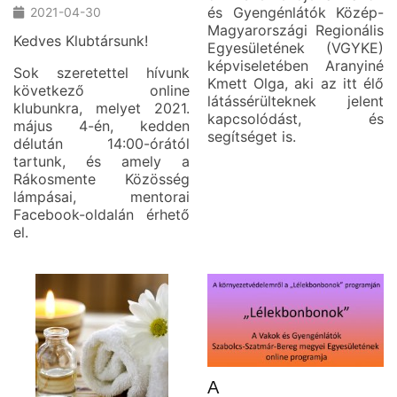
és Gyengénlátók Közép-
2021-04-30
Magyarországi Regionális
Kedves Klubtársunk!
Egyesületének (VGYKE)
képviseletében Aranyiné
Sok szeretettel hívunk
Kmett Olga, aki az itt élő
következő online
látássérülteknek jelent
klubunkra, melyet 2021.
kapcsolódást, és
május 4-én, kedden
segítséget is.
délután 14:00-órától
tartunk, és amely a
Rákosmente Közösség
lámpásai, mentorai
Facebook-oldalán érhető
el.
A