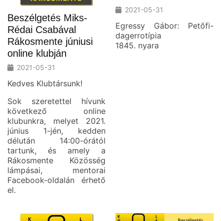
2021-05-31
Beszélgetés Miks-
Egressy Gábor: Petőfi-
Rédai Csabával
dagerrotípia
Rákosmente júniusi
1845. nyara
online klubján
2021-05-31
Kedves Klubtársunk!
Sok szeretettel hívunk
következő online
klubunkra, melyet 2021.
június 1-jén, kedden
délután 14:00-órától
tartunk, és amely a
Rákosmente Közösség
lámpásai, mentorai
Facebook-oldalán érhető
el.