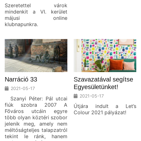
Szeretettel várok
mindenkit a VI. kerület
májusi online
klubnapunkra.
Narráció 33
Szavazatával segítse
Egyesületünket!
2021-05-17
2021-05-17
Szanyi Péter: Pál utcai
fiúk szobra 2007 A
Útjára indult a Let’s
Főváros utcáin egyre
Colour 2021 pályázat!
több olyan köztéri szobor
jelenik meg, amely nem
méltóságteljes talapzatról
tekint le ránk, hanem