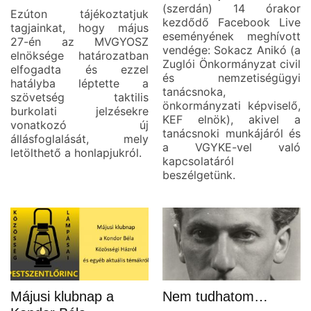
(szerdán) 14 órakor
Ezúton tájékoztatjuk
kezdődő Facebook Live
tagjainkat, hogy május
eseményének meghívott
27-én az MVGYOSZ
vendége: Sokacz Anikó (a
elnöksége határozatban
Zuglói Önkormányzat civil
elfogadta és ezzel
és nemzetiségügyi
hatályba léptette a
tanácsnoka,
szövetség taktilis
önkormányzati képviselő,
burkolati jelzésekre
KEF elnök), akivel a
vonatkozó új
tanácsnoki munkájáról és
állásfoglalását, mely
a VGYKE-vel való
letölthető a honlapjukról.
kapcsolatáról
beszélgetünk.
Májusi klubnap a
Nem tudhatom…