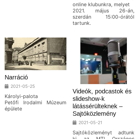
online klubunkra, melyet
2021. május 26-án,
szerdán 15:00-órától
tartunk.
Narráció
2021-05-25
Videók, podcastok és
Károlyi-palota
slideshow-k
Petőfi Irodalmi Múzeum
látássérülteknek –
épülete
Sajtóközlemény
2021-05-21
Sajtóközleményt adtunk
ki az MTI Országos