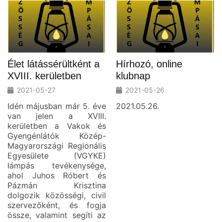
Élet látássérültként a
Hírhozó, online
XVIII. kerületben
klubnap
2021-05-27
2021-05-26
Idén májusban már 5. éve
2021.05.26.
van jelen a XVIII.
kerületben a Vakok és
Gyengénlátók Közép-
Magyarországi Regionális
Egyesülete (VGYKE)
lámpás tevékenysége,
ahol Juhos Róbert és
Pázmán Krisztina
dolgozik közösségi, civil
szervezőként, és fogja
össze, valamint segíti az