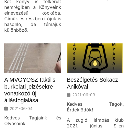
Két könyv is felkerült
nemrégiben a Könyveink
elnevezésű kockába.
Címük és részben írójuk is
hasonló, de témájuk
különböző.
A MVGYOSZ taktilis
Beszélgetés Sokacz
burkolati jelzésekre
Anikóval
vonatkozó új
2021-06-03
állásfoglalása
Kedves Tagok,
2021-06-04
Érdeklődők!
Kedves Tagjaink és
A zuglói lámpás klub
Olvasóink!
2021. június 9-én