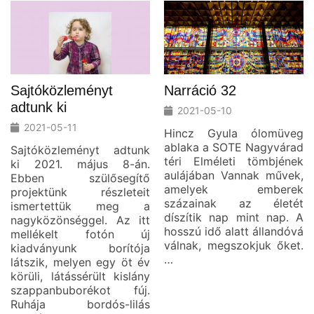
Sajtóközleményt
Narráció 32
adtunk ki
2021-05-10
2021-05-11
Hincz Gyula ólomüveg
ablaka a SOTE Nagyvárad
Sajtóközleményt adtunk
téri Elméleti tömbjének
ki 2021. május 8-án.
aulájában Vannak művek,
Ebben szülősegítő
amelyek emberek
projektünk részleteit
százainak az életét
ismertettük meg a
díszítik nap mint nap. A
nagyközönséggel. Az itt
hosszú idő alatt állandóvá
mellékelt fotón új
válnak, megszokjuk őket.
kiadványunk borítója
…
látszik, melyen egy öt év
körüli, látássérült kislány
szappanbuborékot fúj.
Ruhája bordós-lilás