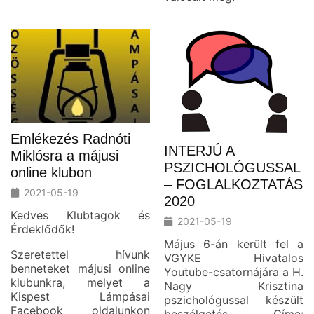
Emlékezés Radnóti
INTERJÚ A
Miklósra a májusi
PSZICHOLÓGUSSAL
online klubon
– FOGLALKOZTATÁS
2021-05-19
2020
Kedves Klubtagok és
2021-05-19
Érdeklődők!
Május 6-án került fel a
Szeretettel hívunk
VGYKE Hivatalos
benneteket májusi online
Youtube-csatornájára a H.
klubunkra, melyet a
Nagy Krisztina
Kispest Lámpásai
pszichológussal készült
Facebook oldalunkon