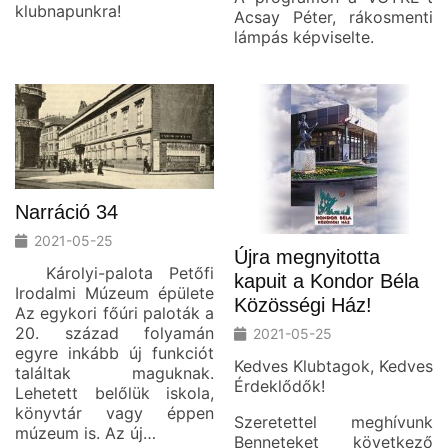
klubnapunkra!
Acsay Péter, rákosmenti
lámpás képviselte.
Narráció 34
2021-05-25
Újra megnyitotta
Károlyi-palota Petőfi
kapuit a Kondor Béla
Irodalmi Múzeum épülete
Közösségi Ház!
Az egykori főúri paloták a
20. század folyamán
2021-05-25
egyre inkább új funkciót
Kedves Klubtagok, Kedves
találtak maguknak.
Érdeklődők!
Lehetett belőlük iskola,
könyvtár vagy éppen
Szeretettel meghívunk
múzeum is. Az új…
Benneteket következő