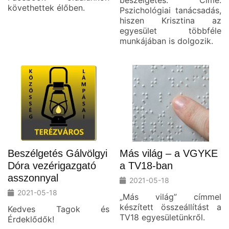
beszélgetés. Címe:
követhettek élőben.
Pszichológiai tanácsadás,
hiszen Krisztina az
egyesület többféle
munkájában is dolgozik.
Beszélgetés Gálvölgyi
Más világ – a VGYKE
Dóra vezérigazgató
a TV18-ban
asszonnyal
2021-05-18
2021-05-18
„Más világ” címmel
készített összeállítást a
Kedves Tagok és
TV18 egyesületünkről.
Érdeklődők!