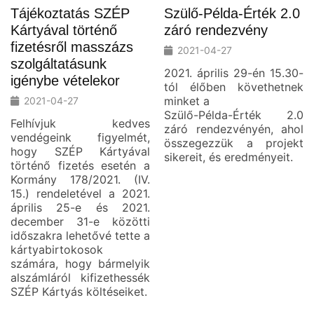
Tájékoztatás SZÉP
Szülő-Példa-Érték 2.0
Kártyával történő
záró rendezvény
fizetésről masszázs
2021-04-27
szolgáltatásunk
2021. április 29-én 15.30-
igénybe vételekor
tól élőben követhetnek
minket a
2021-04-27
Szülő-Példa-Érték 2.0
Felhívjuk kedves
záró rendezvényén, ahol
vendégeink figyelmét,
összegezzük a projekt
hogy SZÉP Kártyával
sikereit, és eredményeit.
történő fizetés esetén a
Kormány 178/2021. (IV.
15.) rendeletével a 2021.
április 25-e és 2021.
december 31-e közötti
időszakra lehetővé tette a
kártyabirtokosok
számára, hogy bármelyik
alszámláról kifizethessék
SZÉP Kártyás költéseiket.