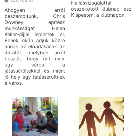
2017-06-21
Hallásvizsgálattal
összekötött klubnap lesz
Ahogyan arról
Kispesten, a klubnapon.
beszámoltunk, Chris
Downey építész
munkásságát Helen
Keller-díjjal ismerték el.
Ennek okán adjuk közre
annak az előadásának az
átiratát, melyben arról
beszélt, hogy mit nyer
egy város a
látássérültekkel és miért
jó hely egy látássérültnek
a város.