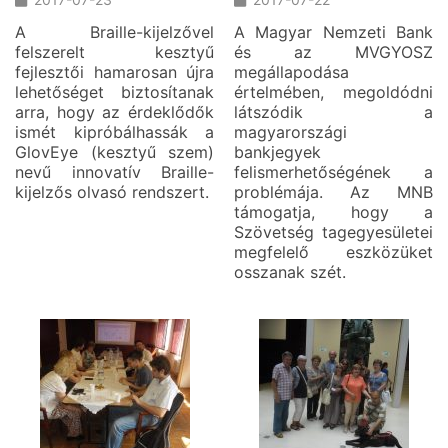
A Braille-kijelzővel
A Magyar Nemzeti Bank
felszerelt kesztyű
és az MVGYOSZ
fejlesztői hamarosan újra
megállapodása
lehetőséget biztosítanak
értelmében, megoldódni
arra, hogy az érdeklődők
látszódik a
ismét kipróbálhassák a
magyarországi
GlovEye (kesztyű szem)
bankjegyek
nevű innovatív Braille-
felismerhetőségének a
kijelzős olvasó rendszert.
problémája. Az MNB
támogatja, hogy a
Szövetség tagegyesületei
megfelelő eszközüket
osszanak szét.