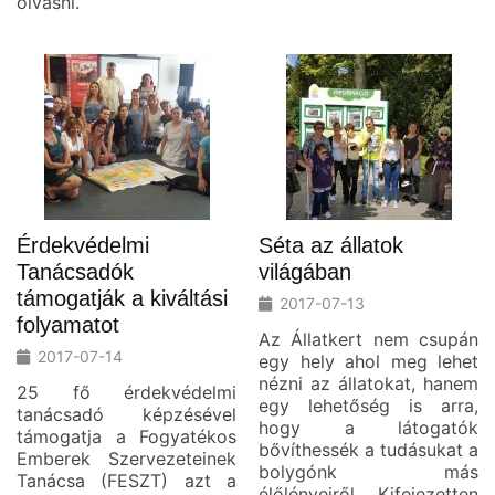
olvasni.
Érdekvédelmi
Séta az állatok
Tanácsadók
világában
támogatják a kiváltási
2017-07-13
folyamatot
Az Állatkert nem csupán
2017-07-14
egy hely ahol meg lehet
nézni az állatokat, hanem
25 fő érdekvédelmi
egy lehetőség is arra,
tanácsadó képzésével
hogy a látogatók
támogatja a Fogyatékos
bővíthessék a tudásukat a
Emberek Szervezeteinek
bolygónk más
Tanácsa (FESZT) azt a
élőlényeiről. Kifejezetten