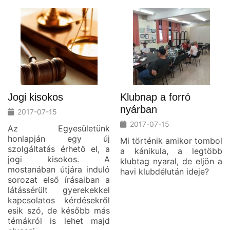
Jogi kisokos
Klubnap a forró
nyárban
2017-07-15
2017-07-15
Az Egyesületünk
honlapján egy új
Mi történik amikor tombol
szolgáltatás érhető el, a
a kánikula, a legtöbb
jogi kisokos. A
klubtag nyaral, de eljön a
mostanában útjára induló
havi klubdélután ideje?
sorozat első írásaiban a
látássérült gyerekekkel
kapcsolatos kérdésekről
esik szó, de később más
témákról is lehet majd