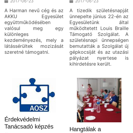
2017-06-23
2017-06-23
A Harman nevű cég és az
A tizedik születésnapját
AKKU Egyesület
ünnepelte június 22-én az
együttműködésében
Egyesületünk által
valósul meg egy
működtetett Louis Braille
különleges
Támogató Szolgálat. A
kezdeményezés, mely a
születésnapi ünnepségen
látássérültek mozizását
bemutatták a Szolgálat új
szeretné támogatni.
gépkocsiját és az utazási
pályázat nyertese is
kihirdetésre került.
Érdekvédelmi
Tanácsadó képzés
Hangtálak a