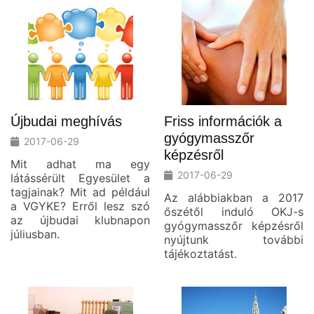
Újbudai meghívás
Friss információk a
gyógymasszőr
2017-06-29
képzésről
Mit adhat ma egy
2017-06-29
látássérült Egyesület a
tagjainak? Mit ad például
Az alábbiakban a 2017
a VGYKE? Erről lesz szó
őszétől induló OKJ-s
az újbudai klubnapon
gyógymasszőr képzésről
júliusban.
nyújtunk további
tájékoztatást.