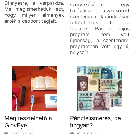
Dinnyésre, a Várparkba.
szervezésében egy
Ma megismerhetjük azt,
hajózással összekötött
hogy milyen élmények
szentendrei kiránduláson
érték a csoport tagjait.
töltődhettek fel a
tagjaink. Bár a hajós
program nem volt
újdonság, a szentendrei
programban volt egy új
helyszín.
Még tesztelhető a
Pénzfelismerés, de
GlovEye
hogyan?
2017-07-23
2017-07-22