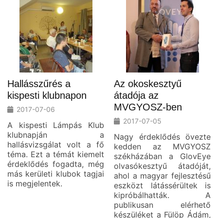
Hallásszűrés a
Az okoskesztyű
kispesti klubnapon
átadója az
MVGYOSZ-ben
2017-07-06
2017-07-05
A kispesti Lámpás Klub
klubnapján a
Nagy érdeklődés övezte
hallásvizsgálat volt a fő
kedden az MVGYOSZ
téma. Ezt a témát kiemelt
székházában a GlovEye
érdeklődés fogadta, még
olvasókesztyű átadóját,
más kerületi klubok tagjai
ahol a magyar fejlesztésű
is megjelentek.
eszközt látássérültek is
kipróbálhatták. A
publikusan elérhető
készüléket a Fülöp Ádám,