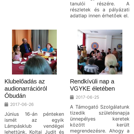
tanulói részére. A
részletek és a pályázati
adatlap innen érhetőek el.
Klubelőadás az
Rendkívüli nap a
audionarrációról
VGYKE életében
Óbudán
2017-06-25
2017-06-26
A Támogató Szolgálatunk
tizedik születésnapja
Június 16-án pénteken
ünnepélyes keretek
ismét az egyik
között került
Lámpásklub vendégei
megrendezésre. Ahogy a
lehettünk, Koltai Judit és