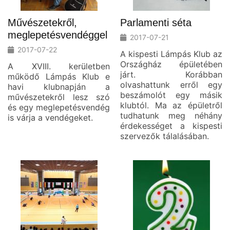
Művészetekről,
Parlamenti séta
meglepetésvendéggel
2017-07-21
2017-07-22
A kispesti Lámpás Klub az
Országház épületében
A XVIII. kerületben
járt. Korábban
működő Lámpás Klub e
olvashattunk erről egy
havi klubnapján a
beszámolót egy másik
művészetekről lesz szó
klubtól. Ma az épületről
és egy meglepetésvendég
tudhatunk meg néhány
is várja a vendégeket.
érdekességet a kispesti
szervezők tálalásában.