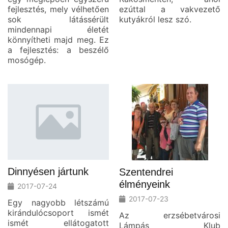
fejlesztés, mely vélhetően
ezúttal a vakvezető
sok látássérült
kutyákról lesz szó.
mindennapi életét
könnyítheti majd meg. Ez
a fejlesztés: a beszélő
mosógép.
Dinnyésen jártunk
Szentendrei
élményeink
2017-07-24
2017-07-23
Egy nagyobb létszámú
kirándulócsoport ismét
Az erzsébetvárosi
ismét ellátogatott
Lámpás Klub