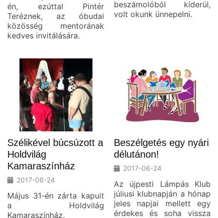
beszámolóból kiderül,
én, ezúttal Pintér
volt okunk ünnepelni.
Teréznek, az óbudai
közösség mentorának
kedves invitálására.
Szélikével búcsúzott a
Beszélgetés egy nyári
Holdvilág
délutánon!
Kamaraszínház
2017-06-24
2017-06-24
Az újpesti Lámpás Klub
júliusi klubnapján a hónap
Május 31-én zárta kapuit
jeles napjai mellett egy
a Holdvilág
érdekes és soha vissza
Kamaraszínház,