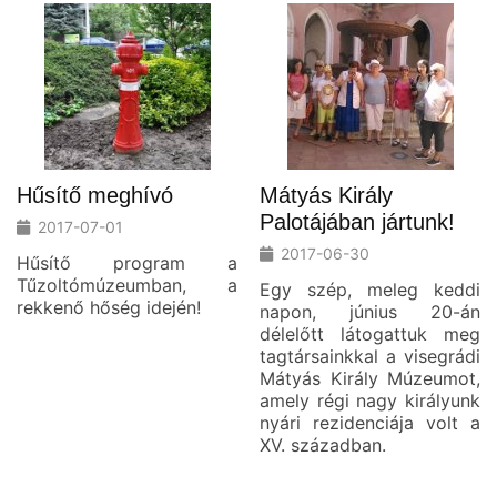
Hűsítő meghívó
Mátyás Király
Palotájában jártunk!
2017-07-01
2017-06-30
Hűsítő program a
Tűzoltómúzeumban, a
Egy szép, meleg keddi
rekkenő hőség idején!
napon, június 20-án
délelőtt látogattuk meg
tagtársainkkal a visegrádi
Mátyás Király Múzeumot,
amely régi nagy királyunk
nyári rezidenciája volt a
XV. században.