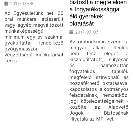
biztosítja megfelelően
2017-07-08
a fogyatékossággal
Az Egyesületünk heti 20
élő gyerekek
órai munkára látássérült
oktatását
vagy egyéb megváltozott
munkaképességű,
2017-07-07
minimum egy év szakmai
Az ombudsman szerint a
gyakorlattal rendelkező
magyar állam jelenleg
gyógymasszőr
nem tesz eleget a
végzettségű munkatársat
kiszolgáltatott, súlyosan
keres.
és halmozottan
fogyatékos tanulók
megfelelő színvonalú és
hozzáférhető oktatásával
kapcsolatos alkotmányos
feladatainak, nemzetközi
jogi kötelezettségeinek -
közölte az Alapvető
Jogok Biztosának
Hivatala az MTI-vel.