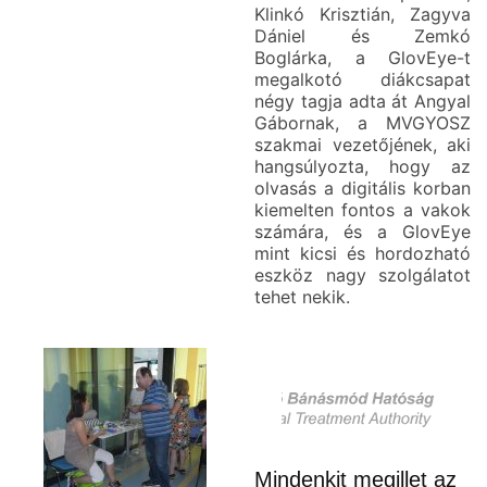
Klinkó Krisztián, Zagyva
Dániel és Zemkó
Boglárka, a GlovEye-t
megalkotó diákcsapat
négy tagja adta át Angyal
Gábornak, a MVGYOSZ
szakmai vezetőjének, aki
hangsúlyozta, hogy az
olvasás a digitális korban
kiemelten fontos a vakok
számára, és a GlovEye
mint kicsi és hordozható
eszköz nagy szolgálatot
tehet nekik.
Mindenkit megillet az