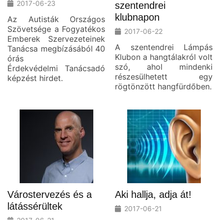
2017-06-23
szentendrei
klubnapon
Az Autisták Országos
Szövetsége a Fogyatékos
2017-06-22
Emberek Szervezeteinek
A szentendrei Lámpás
Tanácsa megbízásából 40
Klubon a hangtálakról volt
órás
szó, ahol mindenki
Érdekvédelmi Tanácsadó
részesülhetett egy
képzést hirdet.
rögtönzött hangfürdőben.
Várostervezés és a
Aki hallja, adja át!
látássérültek
2017-06-21