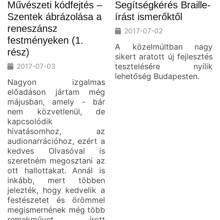
Művészeti kódfejtés –
Segítségkérés Braille-
Szentek ábrázolása a
írást ismerőktől
reneszánsz
2017-07-02
festményeken (1.
A közelmúltban nagy
rész)
sikert aratott új fejlesztés
tesztelésére nyílik
2017-07-03
lehetőség Budapesten.
Nagyon izgalmas
előadáson jártam még
májusban, amely - bár
nem közvetlenül, de
kapcsolódik
hivatásomhoz, az
audionarrációhoz, ezért a
kedves Olvasóval is
szeretném megosztani az
ott hallottakat. Annál is
inkább, mert többen
jelezték, hogy kedvelik a
festészetet és örömmel
megismernének még több
remekművet, írott