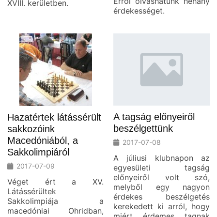
Erről olvashatunk néhány
XVIII. kerületben.
érdekességet.
A tagság előnyeiről
Hazatértek látássérült
beszélgettünk
sakkozóink
Macedóniából, a
2017-07-08
Sakkolimpiáról
A júliusi klubnapon az
2017-07-09
egyesületi tagság
előnyeiről volt szó,
Véget ért a XV.
melyből egy nagyon
Látássérültek
érdekes beszélgetés
Sakkolimpiája a
kerekedett ki arról, hogy
macedóniai Ohridban,
miért érdemes tagnak