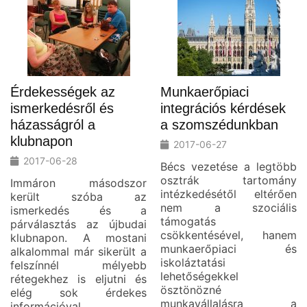
Érdekességek az
Munkaerőpiaci
ismerkedésről és
integrációs kérdések
házasságról a
a szomszédunkban
klubnapon
2017-06-27
2017-06-28
Bécs vezetése a legtöbb
osztrák tartomány
Immáron másodszor
intézkedésétől eltérően
került szóba az
nem a szociális
ismerkedés és a
támogatás
párválasztás az újbudai
csökkentésével, hanem
klubnapon. A mostani
munkaerőpiaci és
alkalommal már sikerült a
iskoláztatási
felszínnél mélyebb
lehetőségekkel
rétegekhez is eljutni és
ösztönözné
elég sok érdekes
munkavállalásra a
információval