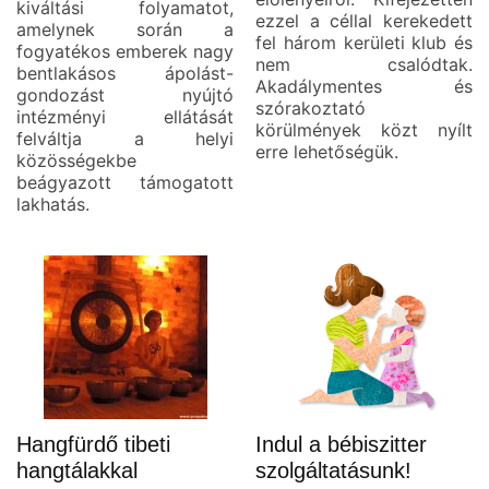
kiváltási folyamatot,
ezzel a céllal kerekedett
amelynek során a
fel három kerületi klub és
fogyatékos emberek nagy
nem csalódtak.
bentlakásos ápolást-
Akadálymentes és
gondozást nyújtó
szórakoztató
intézményi ellátását
körülmények közt nyílt
felváltja a helyi
erre lehetőségük.
közösségekbe
beágyazott támogatott
lakhatás.
Hangfürdő tibeti
Indul a bébiszitter
hangtálakkal
szolgáltatásunk!