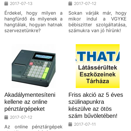
2017-07-13
2017-07-12
Érdekel, hogy milyen a
Sokan várják már, hogy
hangfürdő és milyenek a
mikor indul a VGYKE
hangtálak, hogyan hatnak
bébiszitter szolgáltatása,
szervezetünkre?
számukra van jó hírünk!
Akadálymentesíteni
Friss akció az 5 éves
kellene az online
szülinapunkra
pénztárgépeket
készülve az ötös
szám bűvöletében!
2017-07-12
2017-07-11
Az online pénztárgépek