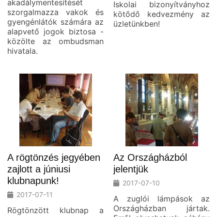
akadálymentesítését
Iskolai bizonyítványhoz
szorgalmazza vakok és
kötődő kedvezmény az
gyengénlátók számára az
üzletünkben!
alapvető jogok biztosa -
közölte az ombudsman
hivatala.
A rögtönzés jegyében
Az Országházból
zajlott a júniusi
jelentjük
klubnapunk!
2017-07-10
2017-07-11
A zuglói lámpások az
Országházban jártak.
Rögtönzött klubnap a